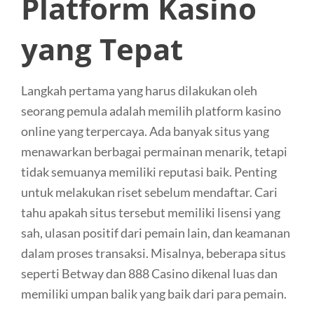
Platform Kasino
yang Tepat
Langkah pertama yang harus dilakukan oleh
seorang pemula adalah memilih platform kasino
online yang terpercaya. Ada banyak situs yang
menawarkan berbagai permainan menarik, tetapi
tidak semuanya memiliki reputasi baik. Penting
untuk melakukan riset sebelum mendaftar. Cari
tahu apakah situs tersebut memiliki lisensi yang
sah, ulasan positif dari pemain lain, dan keamanan
dalam proses transaksi. Misalnya, beberapa situs
seperti Betway dan 888 Casino dikenal luas dan
memiliki umpan balik yang baik dari para pemain.