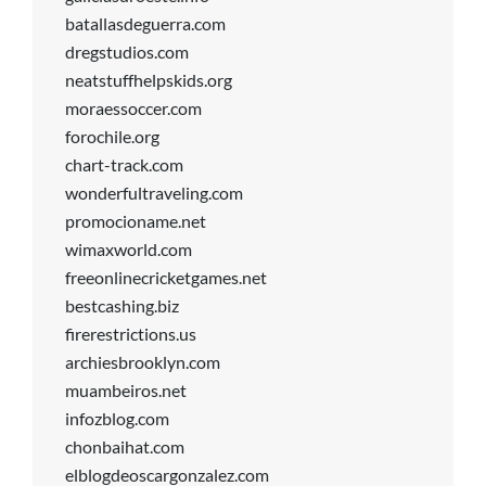
batallasdeguerra.com
dregstudios.com
neatstuffhelpskids.org
moraessoccer.com
forochile.org
chart-track.com
wonderfultraveling.com
promocioname.net
wimaxworld.com
freeonlinecricketgames.net
bestcashing.biz
firerestrictions.us
archiesbrooklyn.com
muambeiros.net
infozblog.com
chonbaihat.com
elblogdeoscargonzalez.com