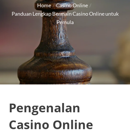
on
Home
Casino Online
Panduan Lengkap Bermain Casino Online untuk
Pemula
Pengenalan
Casino Online