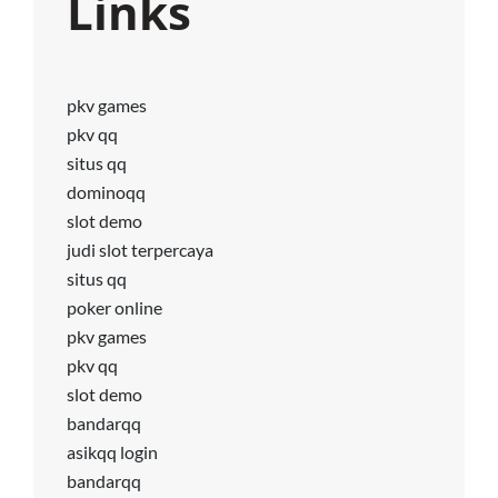
Links
pkv games
pkv qq
situs qq
dominoqq
slot demo
judi slot terpercaya
situs qq
poker online
pkv games
pkv qq
slot demo
bandarqq
asikqq login
bandarqq