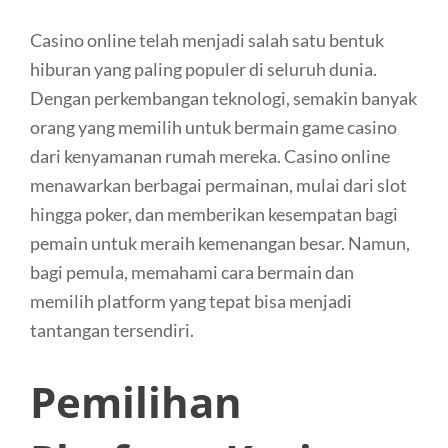
Casino online telah menjadi salah satu bentuk
hiburan yang paling populer di seluruh dunia.
Dengan perkembangan teknologi, semakin banyak
orang yang memilih untuk bermain game casino
dari kenyamanan rumah mereka. Casino online
menawarkan berbagai permainan, mulai dari slot
hingga poker, dan memberikan kesempatan bagi
pemain untuk meraih kemenangan besar. Namun,
bagi pemula, memahami cara bermain dan
memilih platform yang tepat bisa menjadi
tantangan tersendiri.
Pemilihan