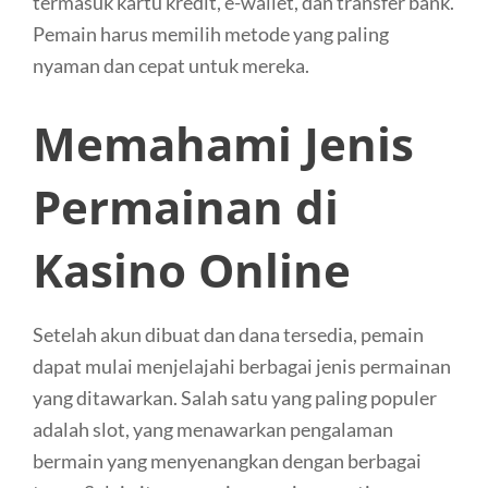
termasuk kartu kredit, e-wallet, dan transfer bank.
Pemain harus memilih metode yang paling
nyaman dan cepat untuk mereka.
Memahami Jenis
Permainan di
Kasino Online
Setelah akun dibuat dan dana tersedia, pemain
dapat mulai menjelajahi berbagai jenis permainan
yang ditawarkan. Salah satu yang paling populer
adalah slot, yang menawarkan pengalaman
bermain yang menyenangkan dengan berbagai