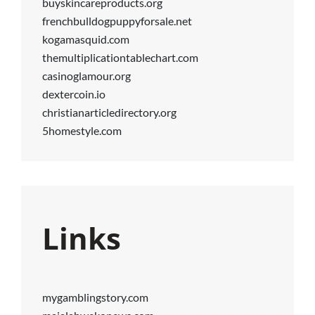
buyskincareproducts.org
frenchbulldogpuppyforsale.net
kogamasquid.com
themultiplicationtablechart.com
casinoglamour.org
dextercoin.io
christianarticledirectory.org
5homestyle.com
Links
mygamblingstory.com