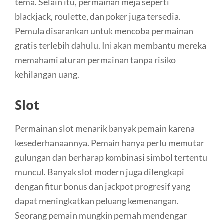
tema. Selain itu, permainan meja seperti
blackjack, roulette, dan poker juga tersedia.
Pemula disarankan untuk mencoba permainan
gratis terlebih dahulu. Ini akan membantu mereka
memahami aturan permainan tanpa risiko
kehilangan uang.
Slot
Permainan slot menarik banyak pemain karena
kesederhanaannya. Pemain hanya perlu memutar
gulungan dan berharap kombinasi simbol tertentu
muncul. Banyak slot modern juga dilengkapi
dengan fitur bonus dan jackpot progresif yang
dapat meningkatkan peluang kemenangan.
Seorang pemain mungkin pernah mendengar