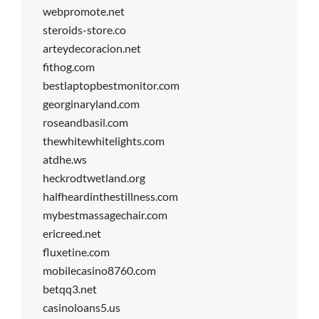
webpromote.net
steroids-store.co
arteydecoracion.net
fithog.com
bestlaptopbestmonitor.com
georginaryland.com
roseandbasil.com
thewhitewhitelights.com
atdhe.ws
heckrodtwetland.org
halfheardinthestillness.com
mybestmassagechair.com
ericreed.net
fluxetine.com
mobilecasino8760.com
betqq3.net
casinoloans5.us