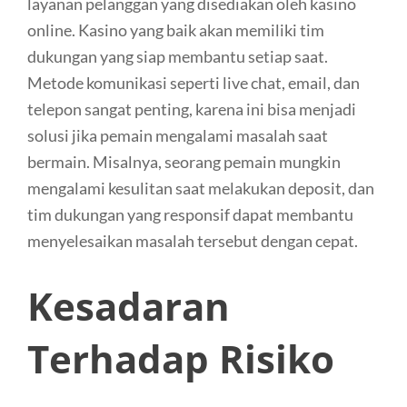
layanan pelanggan yang disediakan oleh kasino
online. Kasino yang baik akan memiliki tim
dukungan yang siap membantu setiap saat.
Metode komunikasi seperti live chat, email, dan
telepon sangat penting, karena ini bisa menjadi
solusi jika pemain mengalami masalah saat
bermain. Misalnya, seorang pemain mungkin
mengalami kesulitan saat melakukan deposit, dan
tim dukungan yang responsif dapat membantu
menyelesaikan masalah tersebut dengan cepat.
Kesadaran
Terhadap Risiko