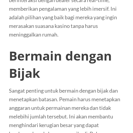
memberikan pengalaman yang lebih imersif. Ini
adalah pilihan yang baik bagi mereka yang ingin
merasakan suasana kasino tanpa harus
meninggalkan rumah.
Bermain dengan
Bijak
Sangat penting untuk bermain dengan bijak dan
menetapkan batasan. Pemain harus menetapkan
anggaran untuk permainan mereka dan tidak
melebihi jumlah tersebut. Ini akan membantu
menghindari kerugian besar yang dapat