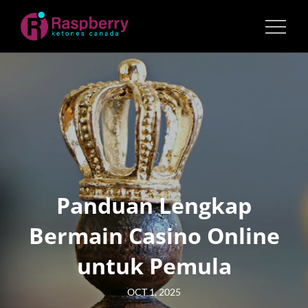
Skip
to
DAFTAR SITUS SLOT
DAPATKAN DEPOSIT PULSA DAN
content
MAINKAN SLOT GACOR DI SITUS SLOT
ONLINE TERPERCAYA
ONLINE TERPERCAYA DENGAN
DENGAN SLOT GACOR
PELUANG MENANG YANG TINGGI.
DAN DEPOSIT PULSA
Panduan Lengkap
Bermain Casino Online
untuk Pemula
Posted
OCT 1, 2025