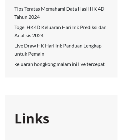
Tips Teratas Memahami Data Hasil HK 4D
Tahun 2024
Togel HK4D Keluaran Hari Ini: Prediksi dan
Analisis 2024
Live Draw HK Hari Ini: Panduan Lengkap
untuk Pemain
keluaran hongkong malam ini live tercepat
Links