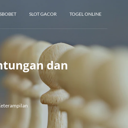
SBOBET
SLOT GACOR
TOGEL ONLINE
RCAYA DENGAN SLOT GACOR
SLOT ONLINE TERPERCAYA DENGAN PELUANG
untungan dan
Keterampilan