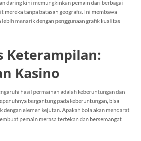
ian daring kini memungkinkan pemain dari berbagai
it mereka tanpa batasan geografis. Ini membawa
lebih menarik dengan penggunaan grafik kualitas
 Keterampilan:
an Kasino
ngaruhi hasil permainan adalah keberuntungan dan
 sepenuhnya bergantung pada keberuntungan, bisa
ik dengan elemen kejutan. Apakah bola akan mendarat
i membuat pemain merasa tertekan dan bersemangat