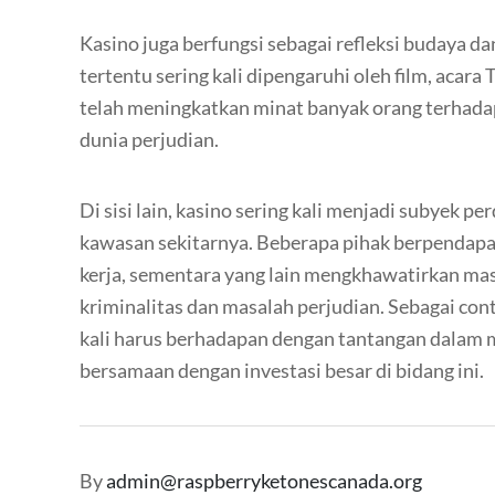
Kasino juga berfungsi sebagai refleksi budaya da
tertentu sering kali dipengaruhi oleh film, acara 
telah meningkatkan minat banyak orang terhada
dunia perjudian.
Di sisi lain, kasino sering kali menjadi subyek 
kawasan sekitarnya. Beberapa pihak berpenda
kerja, sementara yang lain mengkhawatirkan mas
kriminalitas dan masalah perjudian. Sebagai con
kali harus berhadapan dengan tantangan dalam 
bersamaan dengan investasi besar di bidang ini.
By
admin@raspberryketonescanada.org