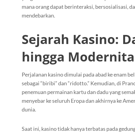
mana orang dapat berinteraksi, bersosialisasi, 
mendebarkan.
Sejarah Kasino: D
hingga Modernita
Perjalanan kasino dimulai pada abad ke enam bel
sebagai “biribi” dan “ridotto.” Kemudian, di Pra
penemuan permainan kartu dan dadu yang semaki
menyebar ke seluruh Eropa dan akhirnya ke Ameri
dunia.
Saat ini, kasino tidak hanya terbatas pada gedun