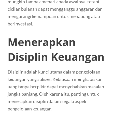
mungkin tampak menarik pada awalnya, tetapi
cicilan bulanan dapat mengganggu anggaran dan
mengurangi kemampuan untuk menabung atau
berinvestasi.
Menerapkan
Disiplin Keuangan
Disiplin adalah kunci utama dalam pengelolaan
keuangan yang sukses. Kebiasaan menghabiskan
uang tanpa berpikir dapat menyebabkan masalah
jangka panjang. Oleh karena itu, penting untuk
menerapkan disiplin dalam segala aspek
pengelolaan keuangan.