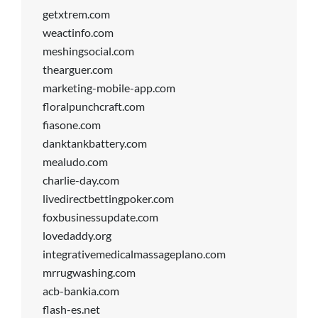
getxtrem.com
weactinfo.com
meshingsocial.com
thearguer.com
marketing-mobile-app.com
floralpunchcraft.com
fiasone.com
danktankbattery.com
mealudo.com
charlie-day.com
livedirectbettingpoker.com
foxbusinessupdate.com
lovedaddy.org
integrativemedicalmassageplano.com
mrrugwashing.com
acb-bankia.com
flash-es.net