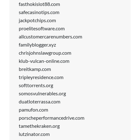
fasthokislot88.com
safecasinotips.com
jackpotchips.com
proelitesoftware.com
allcustomercarenumbers.com
familyblogger.xyz
chrisjohnslawgroup.com
klub-vulcan-online.com
breitkamp.com
tripleyresidence.com
softtorrents.org
somosvulnerables.org
duatloterrassa.com
pamufon.com
porscheperformancedrive.com
tamethekraken.org
lutzinator.com