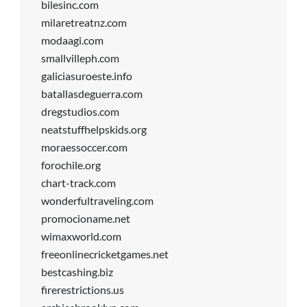
bilesinc.com
milaretreatnz.com
modaagi.com
smallvilleph.com
galiciasuroeste.info
batallasdeguerra.com
dregstudios.com
neatstuffhelpskids.org
moraessoccer.com
forochile.org
chart-track.com
wonderfultraveling.com
promocioname.net
wimaxworld.com
freeonlinecricketgames.net
bestcashing.biz
firerestrictions.us