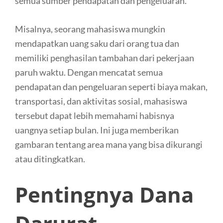
semua sumber pendapatan dan pengeluaran.
Misalnya, seorang mahasiswa mungkin
mendapatkan uang saku dari orang tua dan
memiliki penghasilan tambahan dari pekerjaan
paruh waktu. Dengan mencatat semua
pendapatan dan pengeluaran seperti biaya makan,
transportasi, dan aktivitas sosial, mahasiswa
tersebut dapat lebih memahami habisnya
uangnya setiap bulan. Ini juga memberikan
gambaran tentang area mana yang bisa dikurangi
atau ditingkatkan.
Pentingnya Dana