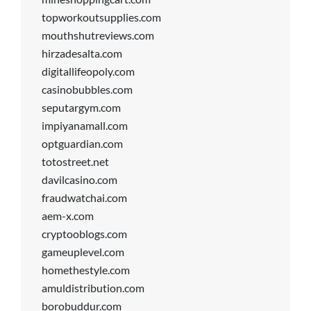
topworkoutsupplies.com
mouthshutreviews.com
hirzadesalta.com
digitallifeopoly.com
casinobubbles.com
seputargym.com
impiyanamall.com
optguardian.com
totostreet.net
davilcasino.com
fraudwatchai.com
aem-x.com
cryptooblogs.com
gameuplevel.com
homethestyle.com
amuldistribution.com
borobuddur.com