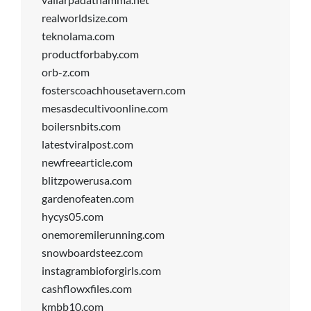
realworldsize.com
teknolama.com
productforbaby.com
orb-z.com
fosterscoachhousetavern.com
mesasdecultivoonline.com
boilersnbits.com
latestviralpost.com
newfreearticle.com
blitzpowerusa.com
gardenofeaten.com
hycys05.com
onemoremilerunning.com
snowboardsteez.com
instagrambioforgirls.com
cashflowxfiles.com
kmbb10.com