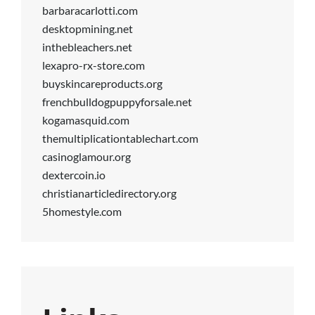
barbaracarlotti.com
desktopmining.net
inthebleachers.net
lexapro-rx-store.com
buyskincareproducts.org
frenchbulldogpuppyforsale.net
kogamasquid.com
themultiplicationtablechart.com
casinoglamour.org
dextercoin.io
christianarticledirectory.org
5homestyle.com