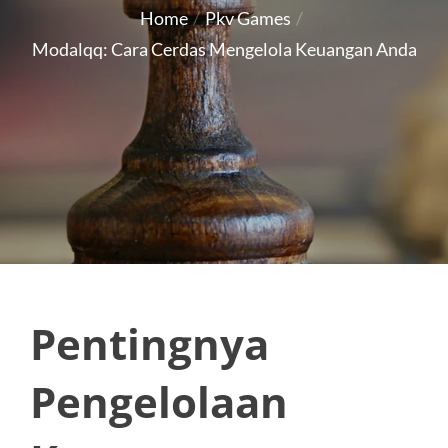
on
Home
Pkv Games
Modalqq: Cara Cerdas Mengelola Keuangan Anda
Pentingnya
Pengelolaan