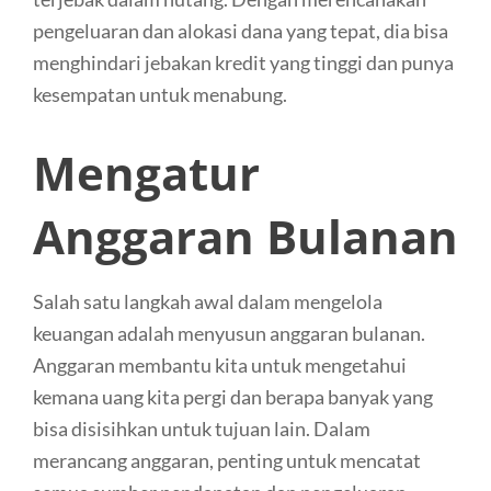
pengeluaran dan alokasi dana yang tepat, dia bisa
menghindari jebakan kredit yang tinggi dan punya
kesempatan untuk menabung.
Mengatur
Anggaran Bulanan
Salah satu langkah awal dalam mengelola
keuangan adalah menyusun anggaran bulanan.
Anggaran membantu kita untuk mengetahui
kemana uang kita pergi dan berapa banyak yang
bisa disisihkan untuk tujuan lain. Dalam
merancang anggaran, penting untuk mencatat