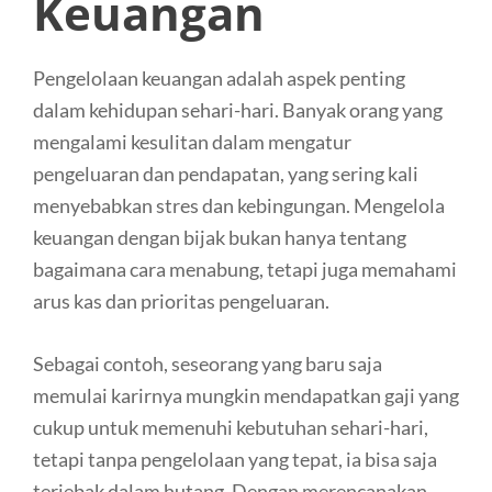
Keuangan
Pengelolaan keuangan adalah aspek penting
dalam kehidupan sehari-hari. Banyak orang yang
mengalami kesulitan dalam mengatur
pengeluaran dan pendapatan, yang sering kali
menyebabkan stres dan kebingungan. Mengelola
keuangan dengan bijak bukan hanya tentang
bagaimana cara menabung, tetapi juga memahami
arus kas dan prioritas pengeluaran.
Sebagai contoh, seseorang yang baru saja
memulai karirnya mungkin mendapatkan gaji yang
cukup untuk memenuhi kebutuhan sehari-hari,
tetapi tanpa pengelolaan yang tepat, ia bisa saja
terjebak dalam hutang. Dengan merencanakan