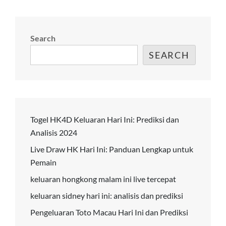
Search
SEARCH
Togel HK4D Keluaran Hari Ini: Prediksi dan
Analisis 2024
Live Draw HK Hari Ini: Panduan Lengkap untuk
Pemain
keluaran hongkong malam ini live tercepat
keluaran sidney hari ini: analisis dan prediksi
Pengeluaran Toto Macau Hari Ini dan Prediksi