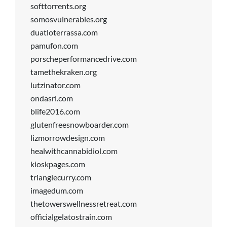
softtorrents.org
somosvulnerables.org
duatloterrassa.com
pamufon.com
porscheperformancedrive.com
tamethekraken.org
lutzinator.com
ondasrl.com
blife2016.com
glutenfreesnowboarder.com
lizmorrowdesign.com
healwithcannabidiol.com
kioskpages.com
trianglecurry.com
imagedum.com
thetowerswellnessretreat.com
officialgelatostrain.com