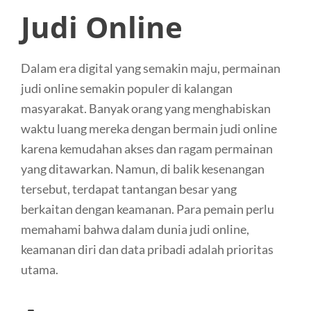
Judi Online
Dalam era digital yang semakin maju, permainan
judi online semakin populer di kalangan
masyarakat. Banyak orang yang menghabiskan
waktu luang mereka dengan bermain judi online
karena kemudahan akses dan ragam permainan
yang ditawarkan. Namun, di balik kesenangan
tersebut, terdapat tantangan besar yang
berkaitan dengan keamanan. Para pemain perlu
memahami bahwa dalam dunia judi online,
keamanan diri dan data pribadi adalah prioritas
utama.