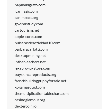
papibakigrafo.com
icanhazjs.com
canimpact.org
goviralstudy.com
cartourism.net
apple-cores.com
pulserasdeactividad10.com
barbaracarlotti.com
desktopmining.net
inthebleachers.net
lexapro-rx-store.com
buyskincareproducts.org
frenchbulldogpuppyforsale.net
kogamasquid.com
themultiplicationtablechart.com
casinoglamour.org
dextercoin.io