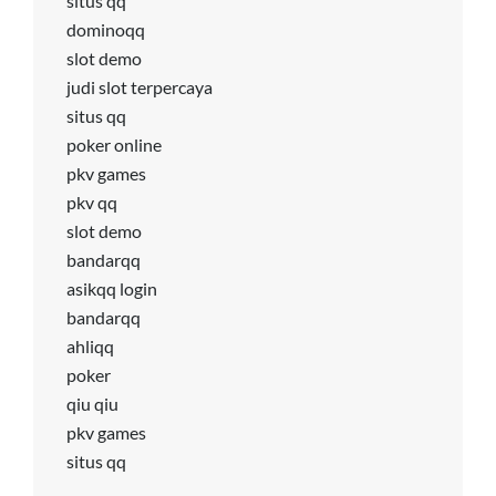
situs qq
dominoqq
slot demo
judi slot terpercaya
situs qq
poker online
pkv games
pkv qq
slot demo
bandarqq
asikqq login
bandarqq
ahliqq
poker
qiu qiu
pkv games
situs qq