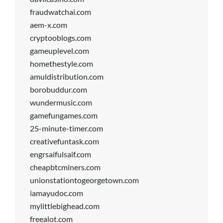
fraudwatchai.com
aem-x.com
cryptooblogs.com
gameuplevel.com
homethestyle.com
amuldistribution.com
borobuddur.com
wundermusic.com
gamefungames.com
25-minute-timer.com
creativefuntask.com
engrsaifulsaif.com
cheapbtcminers.com
unionstationtogeorgetown.com
iamayudoc.com
mylittlebighead.com
freealot.com