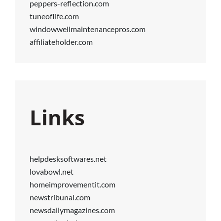
peppers-reflection.com
tuneoflife.com
windowwellmaintenancepros.com
affiliateholder.com
Links
helpdesksoftwares.net
lovabowl.net
homeimprovementit.com
newstribunal.com
newsdailymagazines.com