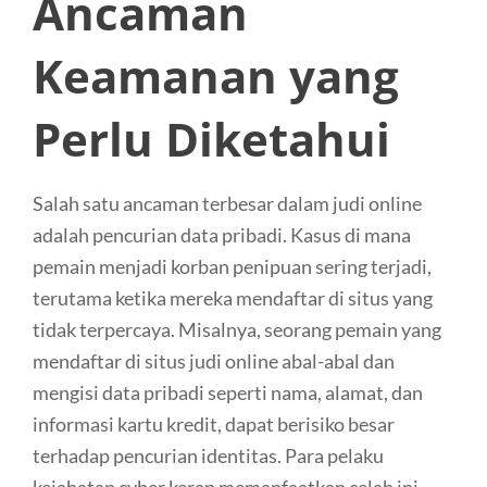
Ancaman
Keamanan yang
Perlu Diketahui
Salah satu ancaman terbesar dalam judi online
adalah pencurian data pribadi. Kasus di mana
pemain menjadi korban penipuan sering terjadi,
terutama ketika mereka mendaftar di situs yang
tidak terpercaya. Misalnya, seorang pemain yang
mendaftar di situs judi online abal-abal dan
mengisi data pribadi seperti nama, alamat, dan
informasi kartu kredit, dapat berisiko besar
terhadap pencurian identitas. Para pelaku
kejahatan cyber kerap memanfaatkan celah ini