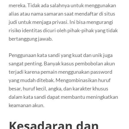
mereka. Tidak ada salahnya untuk menggunakan
alias atau nama samaran saat mendaftar di situs
judi untuk menjaga privasi. Ini bisa mengurangi
risiko identitas dicuri oleh pihak-pihak yang tidak
bertanggung jawab.
Penggunaan kata sandi yang kuat dan unik juga
sangat penting. Banyak kasus pembobolan akun
terjadi karena pemain menggunakan password
yang mudah ditebak. Mengombinasikan huruf
besar, huruf kecil, angka, dan karakter khusus
dalam kata sandi dapat membantu meningkatkan
keamanan akun.
Kesadaran dan