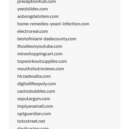
preceptionhub.com
yeezislides.com
aobongdatotem.com
home-remedies-yeast-infection.com
electroreal.com
bestofmiami-dadecounty.com
ifoodieonyoutube.com
mineshoppingcart.com
topworkoutsupplies.com
mouthshutreviews.com
hirzadesalta.com
digitallifeopoly.com
casinobubbles.com
seputargym.com
impiyanamall.com
optguardian.com
totostreet.net
davilcasino.com