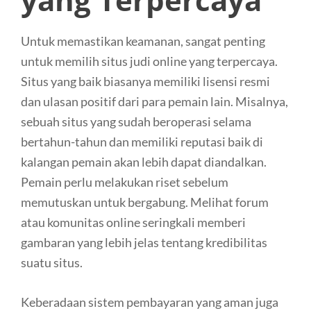
Untuk memastikan keamanan, sangat penting
untuk memilih situs judi online yang terpercaya.
Situs yang baik biasanya memiliki lisensi resmi
dan ulasan positif dari para pemain lain. Misalnya,
sebuah situs yang sudah beroperasi selama
bertahun-tahun dan memiliki reputasi baik di
kalangan pemain akan lebih dapat diandalkan.
Pemain perlu melakukan riset sebelum
memutuskan untuk bergabung. Melihat forum
atau komunitas online seringkali memberi
gambaran yang lebih jelas tentang kredibilitas
suatu situs.
Keberadaan sistem pembayaran yang aman juga