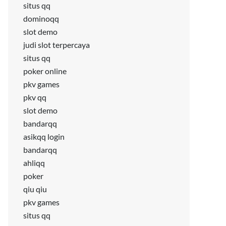
situs qq
dominoqq
slot demo
judi slot terpercaya
situs qq
poker online
pkv games
pkv qq
slot demo
bandarqq
asikqq login
bandarqq
ahliqq
poker
qiu qiu
pkv games
situs qq