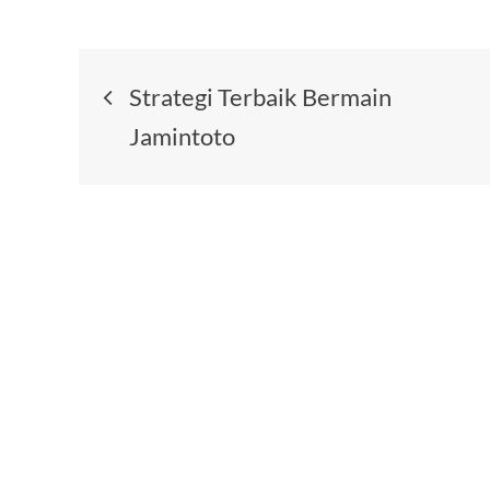
Post
Strategi Terbaik Bermain
navigation
Jamintoto