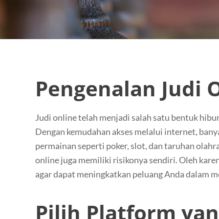
Pengenalan Judi 
Judi online telah menjadi salah satu bentuk hib
Dengan kemudahan akses melalui internet, ban
permainan seperti poker, slot, dan taruhan olahr
online juga memiliki risikonya sendiri. Oleh kare
agar dapat meningkatkan peluang Anda dalam m
Pilih Platform ya