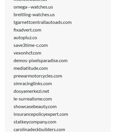
omega--watches.us
breitling-watches.us
tgarnettcentrallautoads.com
fixadvert.com
autopluz.co
save3time-c.com
vexonhcf.com
demos-pixelsparadise.com
mediatitude.com
prewarmotorcycles.com
simracinglinks.com
dosyamerkezi.net
le-surrealisme.com
showcasebeauty.com
insurancepolicyexpert.com
statkeycompany.com
carolinadeckbuilders.com