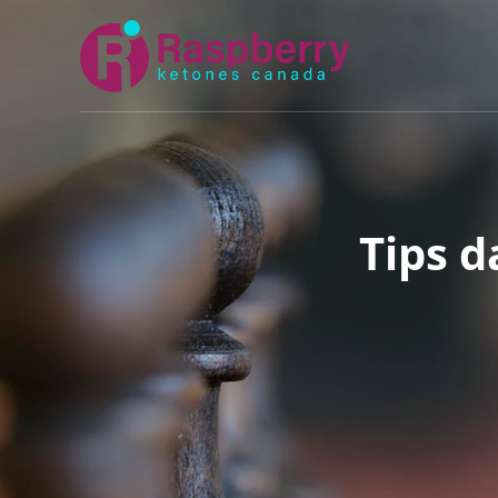
Skip
to
DAFTAR
DAPATKAN DE
content
MENANG YANG
DAN DE
Tips d