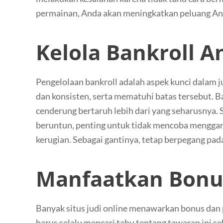
permainan, Anda akan meningkatkan peluang A
Kelola Bankroll A
Pengelolaan bankroll adalah aspek kunci dalam j
dan konsisten, serta mematuhi batas tersebut. 
cenderung bertaruh lebih dari yang seharusnya.
beruntun, penting untuk tidak mencoba mengga
kerugian. Sebagai gantinya, tetap berpegang pa
Manfaatkan Bonu
Banyak situs judi online menawarkan bonus da
harus selalu mencari tahu tentang tawaran ini 