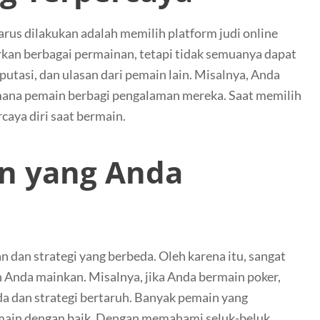
rus dilakukan adalah memilih platform judi online
kan berbagai permainan, tetapi tidak semuanya dapat
putasi, dan ulasan dari pemain lain. Misalnya, Anda
i mana pemain berbagi pengalaman mereka. Saat memilih
caya diri saat bermain.
an yang Anda
an dan strategi yang berbeda. Oleh karena itu, sangat
 Anda mainkan. Misalnya, jika Anda bermain poker,
 dan strategi bertaruh. Banyak pemain yang
rmain dengan baik. Dengan memahami seluk-beluk