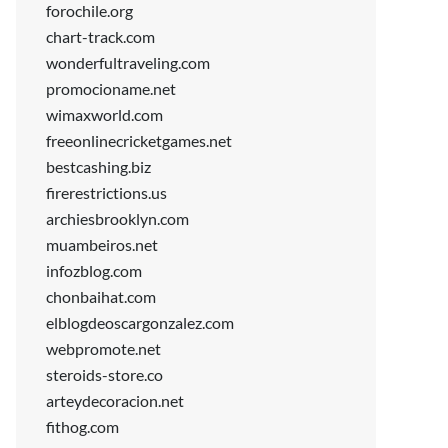
forochile.org
chart-track.com
wonderfultraveling.com
promocioname.net
wimaxworld.com
freeonlinecricketgames.net
bestcashing.biz
firerestrictions.us
archiesbrooklyn.com
muambeiros.net
infozblog.com
chonbaihat.com
elblogdeoscargonzalez.com
webpromote.net
steroids-store.co
arteydecoracion.net
fithog.com