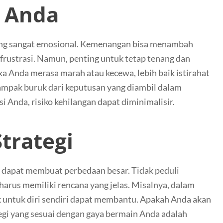
i Anda
yang sangat emosional. Kemenangan bisa menambah
rustrasi. Namun, penting untuk tetap tenang dan
a Anda merasa marah atau kecewa, lebih baik istirahat
ampak buruk dari keputusan yang diambil dalam
Anda, risiko kehilangan dapat diminimalisir.
trategi
ne dapat membuat perbedaan besar. Tidak peduli
arus memiliki rencana yang jelas. Misalnya, dalam
untuk diri sendiri dapat membantu. Apakah Anda akan
tegi yang sesuai dengan gaya bermain Anda adalah