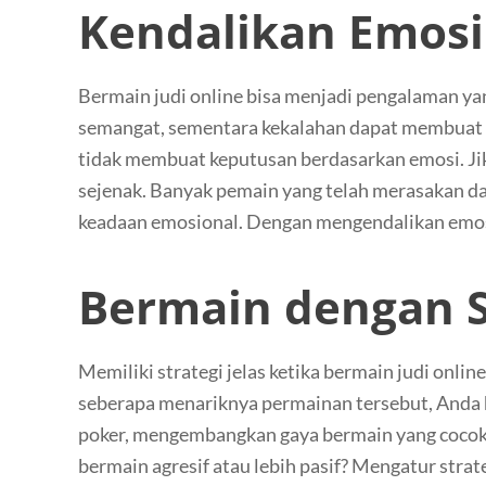
Kendalikan Emos
Bermain judi online bisa menjadi pengalaman 
semangat, sementara kekalahan dapat membuat f
tidak membuat keputusan berdasarkan emosi. Jik
sejenak. Banyak pemain yang telah merasakan d
keadaan emosional. Dengan mengendalikan emosi 
Bermain dengan S
Memiliki strategi jelas ketika bermain judi onli
seberapa menariknya permainan tersebut, Anda h
poker, mengembangkan gaya bermain yang cocok 
bermain agresif atau lebih pasif? Mengatur stra