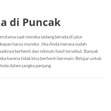
da di Puncak
terutama saat mereka sedang berada di jalur
kapan harus mundur. Jika Anda merasa sudah
aiknya berhenti dan nikmati hasil tersebut. Banyak
a karena tidak bisa berhenti bermain. Belajar untuk
nda dalam jangka panjang.