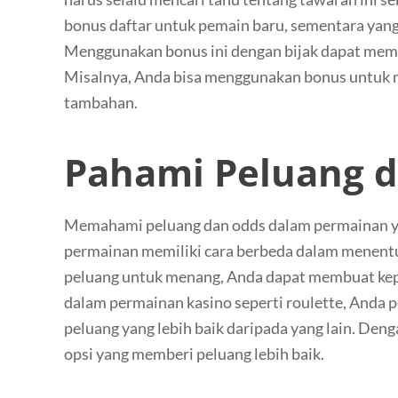
bonus daftar untuk pemain baru, sementara yang 
Menggunakan bonus ini dengan bijak dapat mem
Misalnya, Anda bisa menggunakan bonus untuk
tambahan.
Pahami Peluang 
Memahami peluang dan odds dalam permainan yan
permainan memiliki cara berbeda dalam menen
peluang untuk menang, Anda dapat membuat keput
dalam permainan kasino seperti roulette, Anda
peluang yang lebih baik daripada yang lain. De
opsi yang memberi peluang lebih baik.