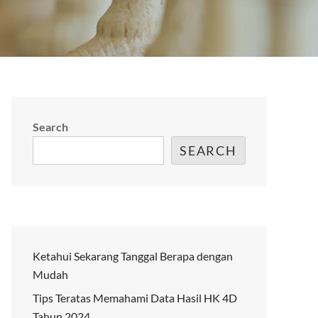
Search
SEARCH
Ketahui Sekarang Tanggal Berapa dengan
Mudah
Tips Teratas Memahami Data Hasil HK 4D
Tahun 2024