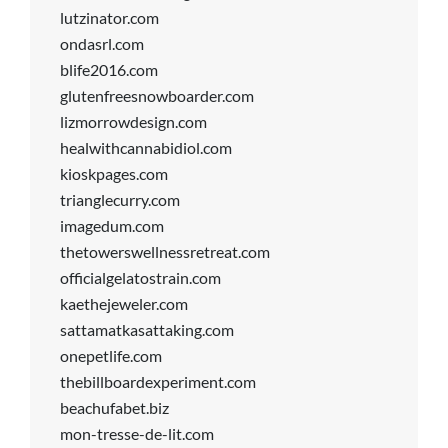
lutzinator.com
ondasrl.com
blife2016.com
glutenfreesnowboarder.com
lizmorrowdesign.com
healwithcannabidiol.com
kioskpages.com
trianglecurry.com
imagedum.com
thetowerswellnessretreat.com
officialgelatostrain.com
kaethejeweler.com
sattamatkasattaking.com
onepetlife.com
thebillboardexperiment.com
beachufabet.biz
mon-tresse-de-lit.com