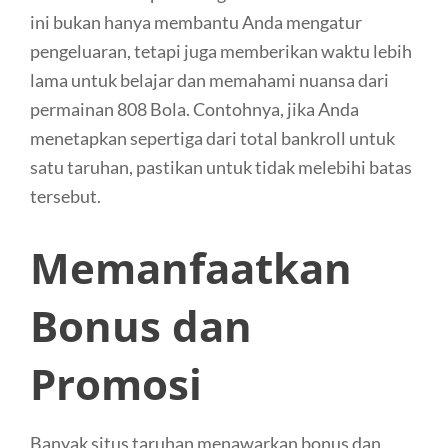
ini bukan hanya membantu Anda mengatur
pengeluaran, tetapi juga memberikan waktu lebih
lama untuk belajar dan memahami nuansa dari
permainan 808 Bola. Contohnya, jika Anda
menetapkan sepertiga dari total bankroll untuk
satu taruhan, pastikan untuk tidak melebihi batas
tersebut.
Memanfaatkan
Bonus dan
Promosi
Banyak situs taruhan menawarkan bonus dan