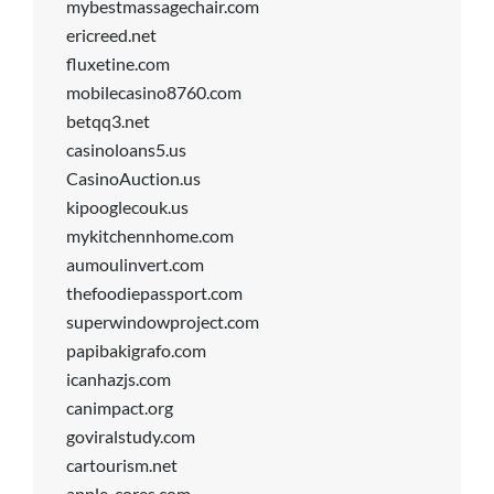
mybestmassagechair.com
ericreed.net
fluxetine.com
mobilecasino8760.com
betqq3.net
casinoloans5.us
CasinoAuction.us
kipooglecouk.us
mykitchennhome.com
aumoulinvert.com
thefoodiepassport.com
superwindowproject.com
papibakigrafo.com
icanhazjs.com
canimpact.org
goviralstudy.com
cartourism.net
apple-cores.com