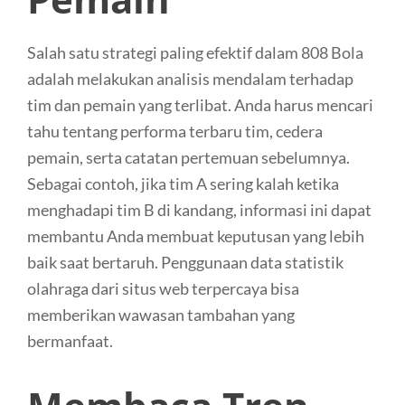
Salah satu strategi paling efektif dalam 808 Bola
adalah melakukan analisis mendalam terhadap
tim dan pemain yang terlibat. Anda harus mencari
tahu tentang performa terbaru tim, cedera
pemain, serta catatan pertemuan sebelumnya.
Sebagai contoh, jika tim A sering kalah ketika
menghadapi tim B di kandang, informasi ini dapat
membantu Anda membuat keputusan yang lebih
baik saat bertaruh. Penggunaan data statistik
olahraga dari situs web terpercaya bisa
memberikan wawasan tambahan yang
bermanfaat.