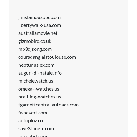
jimsfamousbbq.com
libertywalk-usa.com
australiamovie.net
gizmobird.co.uk
mp3djsong.com
coursdanglaistoulouse.com
neptunuslex.com
auguri-di-natale.info
michelewatch.us
omega--watches.us
breitling-watches.us
tgarnettcentrallautoads.com
fixadvert.com
autopluz.co
save3time-c.com
vexonhcf.com