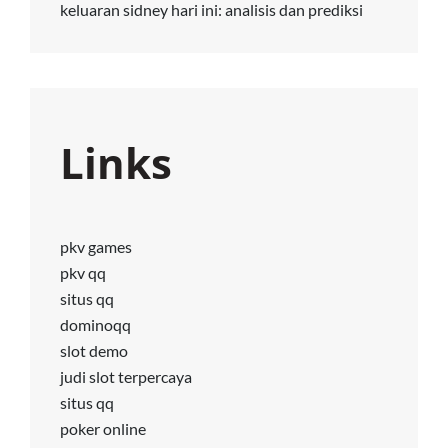
keluaran sidney hari ini: analisis dan prediksi
Links
pkv games
pkv qq
situs qq
dominoqq
slot demo
judi slot terpercaya
situs qq
poker online