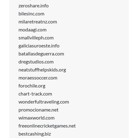
zeroshare.info
bilesinc.com
milaretreatnz.com
modaagi.com
smallvilleph.com
galiciasuroeste.info
batallasdeguerra.com
dregstudios.com
neatstuffhelpskids.org
moraessoccer.com
forochile.org
chart-track.com
wonderfultraveling.com
promocioname.net
wimaxworld.com
freeonlinecricketgames.net
bestcashing.biz