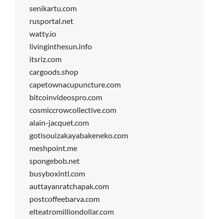
senikartu.com
rusportal.net
watty.io
livinginthesun.info
itsriz.com
cargoods.shop
capetownacupuncture.com
bitcoinvideospro.com
cosmiccrowcollective.com
alain-jacquet.com
gotisouizakayabakeneko.com
meshpoint.me
spongebob.net
busyboxintl.com
auttayanratchapak.com
postcoffeebarva.com
elteatromilliondollar.com