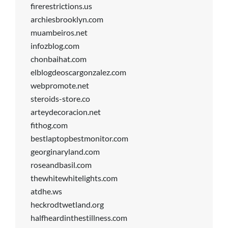
firerestrictions.us
archiesbrooklyn.com
muambeiros.net
infozblog.com
chonbaihat.com
elblogdeoscargonzalez.com
webpromote.net
steroids-store.co
arteydecoracion.net
fithog.com
bestlaptopbestmonitor.com
georginaryland.com
roseandbasil.com
thewhitewhitelights.com
atdhe.ws
heckrodtwetland.org
halfheardinthestillness.com