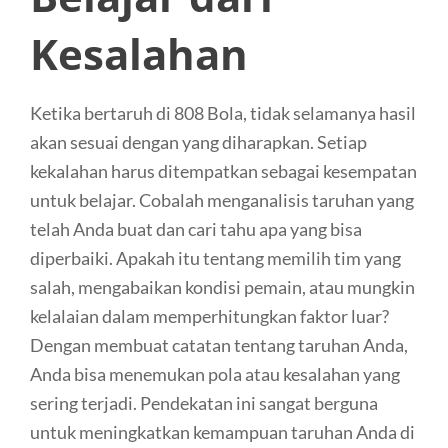
Kesalahan
Ketika bertaruh di 808 Bola, tidak selamanya hasil
akan sesuai dengan yang diharapkan. Setiap
kekalahan harus ditempatkan sebagai kesempatan
untuk belajar. Cobalah menganalisis taruhan yang
telah Anda buat dan cari tahu apa yang bisa
diperbaiki. Apakah itu tentang memilih tim yang
salah, mengabaikan kondisi pemain, atau mungkin
kelalaian dalam memperhitungkan faktor luar?
Dengan membuat catatan tentang taruhan Anda,
Anda bisa menemukan pola atau kesalahan yang
sering terjadi. Pendekatan ini sangat berguna
untuk meningkatkan kemampuan taruhan Anda di