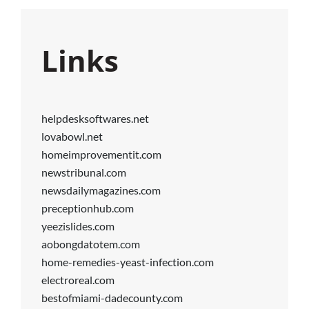
Links
helpdesksoftwares.net
lovabowl.net
homeimprovementit.com
newstribunal.com
newsdailymagazines.com
preceptionhub.com
yeezislides.com
aobongdatotem.com
home-remedies-yeast-infection.com
electroreal.com
bestofmiami-dadecounty.com