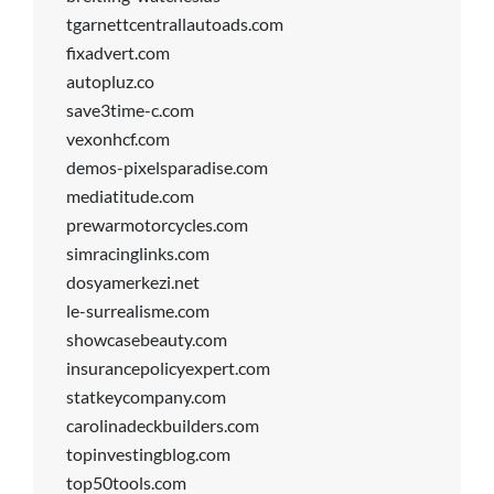
tgarnettcentrallautoads.com
fixadvert.com
autopluz.co
save3time-c.com
vexonhcf.com
demos-pixelsparadise.com
mediatitude.com
prewarmotorcycles.com
simracinglinks.com
dosyamerkezi.net
le-surrealisme.com
showcasebeauty.com
insurancepolicyexpert.com
statkeycompany.com
carolinadeckbuilders.com
topinvestingblog.com
top50tools.com