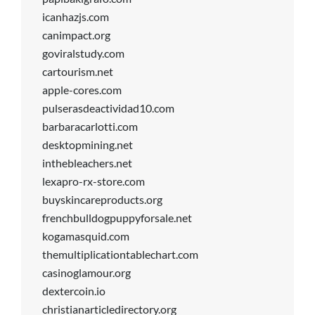
icanhazjs.com
canimpact.org
goviralstudy.com
cartourism.net
apple-cores.com
pulserasdeactividad10.com
barbaracarlotti.com
desktopmining.net
inthebleachers.net
lexapro-rx-store.com
buyskincareproducts.org
frenchbulldogpuppyforsale.net
kogamasquid.com
themultiplicationtablechart.com
casinoglamour.org
dextercoin.io
christianarticledirectory.org