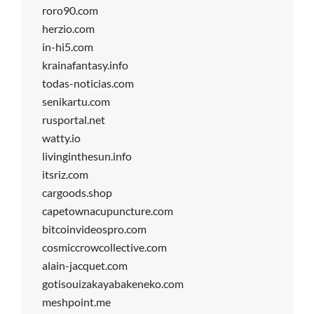
roro90.com
herzio.com
in-hi5.com
krainafantasy.info
todas-noticias.com
senikartu.com
rusportal.net
watty.io
livinginthesun.info
itsriz.com
cargoods.shop
capetownacupuncture.com
bitcoinvideospro.com
cosmiccrowcollective.com
alain-jacquet.com
gotisouizakayabakeneko.com
meshpoint.me