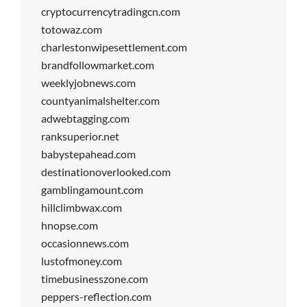
cryptocurrencytradingcn.com
totowaz.com
charlestonwipesettlement.com
brandfollowmarket.com
weeklyjobnews.com
countyanimalshelter.com
adwebtagging.com
ranksuperior.net
babystepahead.com
destinationoverlooked.com
gamblingamount.com
hillclimbwax.com
hnopse.com
occasionnews.com
lustofmoney.com
timebusinesszone.com
peppers-reflection.com