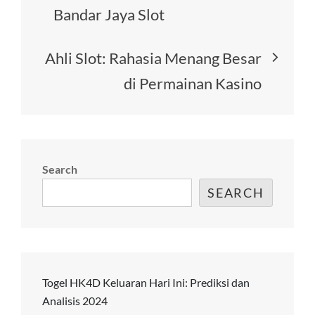
navigation
Bandar Jaya Slot
Ahli Slot: Rahasia Menang Besar
di Permainan Kasino
Search
SEARCH
Togel HK4D Keluaran Hari Ini: Prediksi dan
Analisis 2024