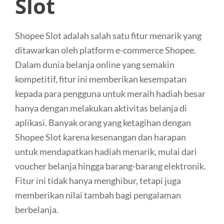
Slot
Shopee Slot adalah salah satu fitur menarik yang
ditawarkan oleh platform e-commerce Shopee.
Dalam dunia belanja online yang semakin
kompetitif, fitur ini memberikan kesempatan
kepada para pengguna untuk meraih hadiah besar
hanya dengan melakukan aktivitas belanja di
aplikasi. Banyak orang yang ketagihan dengan
Shopee Slot karena kesenangan dan harapan
untuk mendapatkan hadiah menarik, mulai dari
voucher belanja hingga barang-barang elektronik.
Fitur ini tidak hanya menghibur, tetapi juga
memberikan nilai tambah bagi pengalaman
berbelanja.