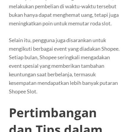
melakukan pembelian di waktu-waktu tersebut
bukan hanya dapat menghemat uang, tetapi juga
meningkatkan poin untuk memutar roda slot.
Selain itu, pengguna juga disarankan untuk
mengikuti berbagai event yang diadakan Shopee.
Setiap bulan, Shopee seringkali mengadakan
event spesial yang memberikan tambahan
keuntungan saat berbelanja, termasuk
kesempatan mendapatkan lebih banyak putaran
Shopee Slot.
Pertimbangan
dan Tips dalam