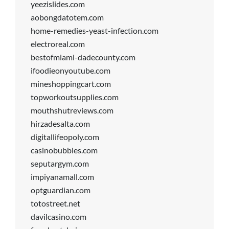
yeezislides.com
aobongdatotem.com
home-remedies-yeast-infection.com
electroreal.com
bestofmiami-dadecounty.com
ifoodieonyoutube.com
mineshoppingcart.com
topworkoutsupplies.com
mouthshutreviews.com
hirzadesalta.com
digitallifeopoly.com
casinobubbles.com
seputargym.com
impiyanamall.com
optguardian.com
totostreet.net
davilcasino.com