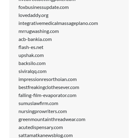
foxbusinessupdate.com
lovedaddy.org
integrativemedicalmassageplano.com
mrrugwashing.com
acb-bankia.com
flash-es.net
upshak.com
backsilo.com
siviralqq.com
impressionresorthoian.com
bestfreakingclothesever.com
falling-film-evaporator.com
sumuslawfirm.com
nursingprowriters.com
greenmountainthreadwear.com
acutedispensary.com
sattamatkanewsblog.com