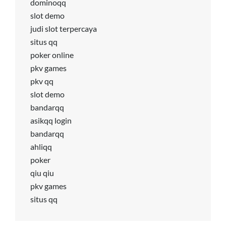
dominoqq
slot demo
judi slot terpercaya
situs qq
poker online
pkv games
pkv qq
slot demo
bandarqq
asikqq login
bandarqq
ahliqq
poker
qiu qiu
pkv games
situs qq