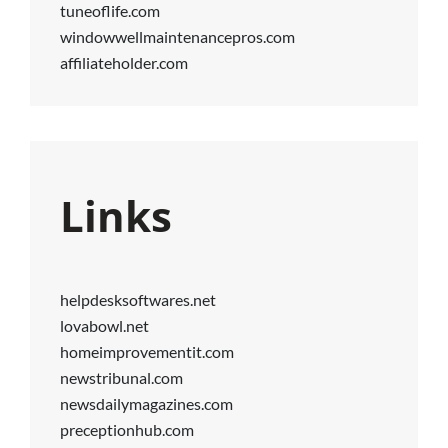
tuneoflife.com
windowwellmaintenancepros.com
affiliateholder.com
Links
helpdesksoftwares.net
lovabowl.net
homeimprovementit.com
newstribunal.com
newsdailymagazines.com
preceptionhub.com