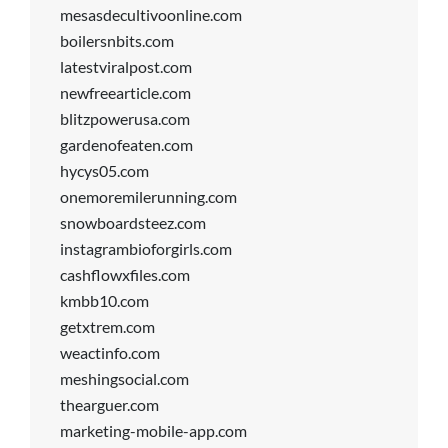
mesasdecultivoonline.com
boilersnbits.com
latestviralpost.com
newfreearticle.com
blitzpowerusa.com
gardenofeaten.com
hycys05.com
onemoremilerunning.com
snowboardsteez.com
instagrambioforgirls.com
cashflowxfiles.com
kmbb10.com
getxtrem.com
weactinfo.com
meshingsocial.com
thearguer.com
marketing-mobile-app.com