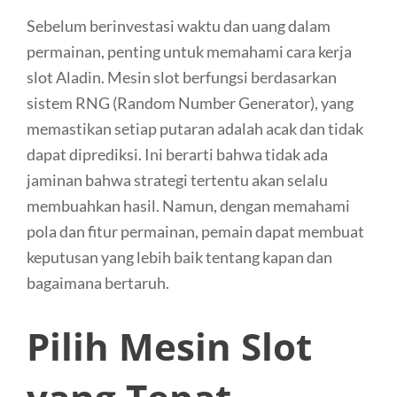
Sebelum berinvestasi waktu dan uang dalam
permainan, penting untuk memahami cara kerja
slot Aladin. Mesin slot berfungsi berdasarkan
sistem RNG (Random Number Generator), yang
memastikan setiap putaran adalah acak dan tidak
dapat diprediksi. Ini berarti bahwa tidak ada
jaminan bahwa strategi tertentu akan selalu
membuahkan hasil. Namun, dengan memahami
pola dan fitur permainan, pemain dapat membuat
keputusan yang lebih baik tentang kapan dan
bagaimana bertaruh.
Pilih Mesin Slot