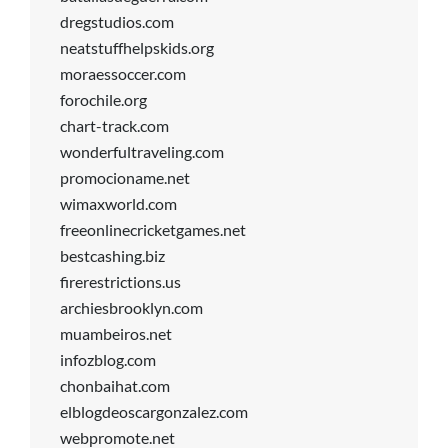
dregstudios.com
neatstuffhelpskids.org
moraessoccer.com
forochile.org
chart-track.com
wonderfultraveling.com
promocioname.net
wimaxworld.com
freeonlinecricketgames.net
bestcashing.biz
firerestrictions.us
archiesbrooklyn.com
muambeiros.net
infozblog.com
chonbaihat.com
elblogdeoscargonzalez.com
webpromote.net