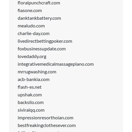
floralpunchcraft.com
fiasone.com
danktankbattery.com
mealudo.com
charlie-day.com
livedirectbettingpoker.com
foxbusinessupdate.com
lovedaddy.org
integrativemedicalmassageplano.com
mrrugwashing.com
acb-bankia.com
flash-es.net
upshak.com
backsilo.com
siviralqq.com
impressionresorthoian.com
bestfreakingclothesever.com