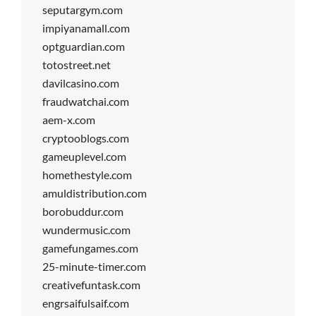
seputargym.com
impiyanamall.com
optguardian.com
totostreet.net
davilcasino.com
fraudwatchai.com
aem-x.com
cryptooblogs.com
gameuplevel.com
homethestyle.com
amuldistribution.com
borobuddur.com
wundermusic.com
gamefungames.com
25-minute-timer.com
creativefuntask.com
engrsaifulsaif.com