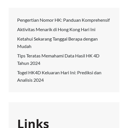
Pengertian Nomor HK: Panduan Komprehensif
Aktivitas Menarik di Hong Kong Hari Ini
Ketahui Sekarang Tanggal Berapa dengan
Mudah
Tips Teratas Memahami Data Hasil HK 4D
Tahun 2024
Togel HK4D Keluaran Hari Ini: Prediksi dan
Analisis 2024
Links