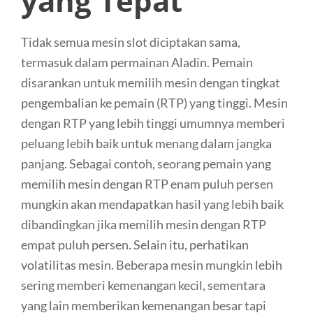
yang Tepat
Tidak semua mesin slot diciptakan sama,
termasuk dalam permainan Aladin. Pemain
disarankan untuk memilih mesin dengan tingkat
pengembalian ke pemain (RTP) yang tinggi. Mesin
dengan RTP yang lebih tinggi umumnya memberi
peluang lebih baik untuk menang dalam jangka
panjang. Sebagai contoh, seorang pemain yang
memilih mesin dengan RTP enam puluh persen
mungkin akan mendapatkan hasil yang lebih baik
dibandingkan jika memilih mesin dengan RTP
empat puluh persen. Selain itu, perhatikan
volatilitas mesin. Beberapa mesin mungkin lebih
sering memberi kemenangan kecil, sementara
yang lain memberikan kemenangan besar tapi