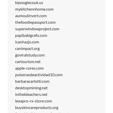
kipooglecouk.us
mykitchennhome.com
aumoulinvert.com
thefoodiepassport.com
superwindowproject.com
papibakigrafo.com
icanhazjs.com
canimpact.org
goviralstudy.com
cartourism.net
apple-cores.com
pulserasdeactividad10.com
barbaracarlotti.com
desktopmining.net
inthebleachers.net
lexapro-rx-store.com
buyskincareproducts.org