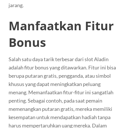
jarang.
Manfaatkan Fitur
Bonus
Salah satu daya tarik terbesar dari slot Aladin
adalah fitur bonus yang ditawarkan. Fitur ini bisa
berupa putaran gratis, pengganda, atau simbol
khusus yang dapat meningkatkan peluang
menang. Memanfaatkan fitur-fitur ini sangatlah
penting. Sebagai contoh, pada saat pemain
memenangkan putaran gratis, mereka memiliki
kesempatan untuk mendapatkan hadiah tanpa
harus mempertaruhkan uang mereka. Dalam