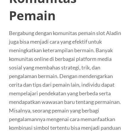
Pemain
Bergabung dengan komunitas pemain slot Aladin
juga bisa menjadi cara yang efektif untuk
meningkatkan keterampilan bermain. Banyak
komunitas online di berbagai platform media
sosial yang membahas strategi, trik, dan
pengalaman bermain. Dengan mendengarkan
cerita dan tips dari pemain lain, individu dapat
mempelajari pendekatan yang berbeda serta
mendapatkan wawasan baru tentang permainan.
Misalnya, seorang pemain yang berbagi
pengalamannya mengenai cara memanfaatkan
kombinasi simbol tertentu bisa menjadi panduan