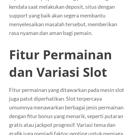
kendala saat melakukan deposit, situs dengan
support yang baik akan segera membantu
menyelesaikan masalah tersebut, memberikan
rasa nyaman dan aman bagi pemain.
Fitur Permainan
dan Variasi Slot
Fitur permainan yang ditawarkan pada mesin slot
juga patut diperhatikan. Slot terpercaya
umumnya menawarkan berbagai jenis permainan
dengan fitur bonus yang menarik, seperti putaran
gratis atau jackpot progresif. Variasi tema dan
grafik juga menjadi faktor penting untuk menjaga