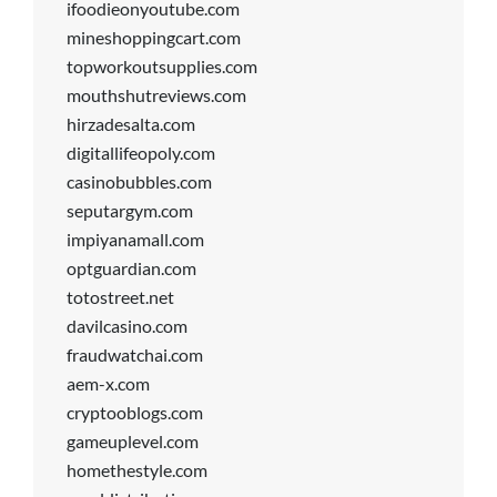
ifoodieonyoutube.com
mineshoppingcart.com
topworkoutsupplies.com
mouthshutreviews.com
hirzadesalta.com
digitallifeopoly.com
casinobubbles.com
seputargym.com
impiyanamall.com
optguardian.com
totostreet.net
davilcasino.com
fraudwatchai.com
aem-x.com
cryptooblogs.com
gameuplevel.com
homethestyle.com