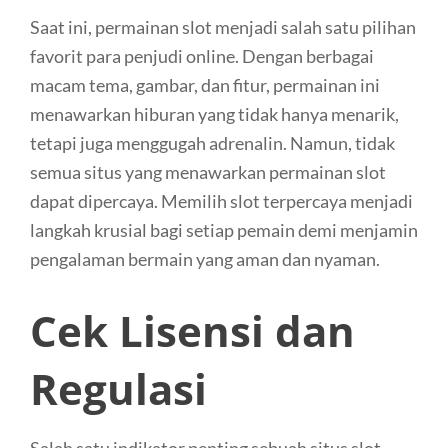
Saat ini, permainan slot menjadi salah satu pilihan
favorit para penjudi online. Dengan berbagai
macam tema, gambar, dan fitur, permainan ini
menawarkan hiburan yang tidak hanya menarik,
tetapi juga menggugah adrenalin. Namun, tidak
semua situs yang menawarkan permainan slot
dapat dipercaya. Memilih slot terpercaya menjadi
langkah krusial bagi setiap pemain demi menjamin
pengalaman bermain yang aman dan nyaman.
Cek Lisensi dan
Regulasi
Salah satu indikator penting sebuah situs slot