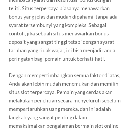
teliti. Situs terpercaya biasanya menawarkan
bonus yang jelas dan mudah dipahami, tanpa ada
syarat tersembunyi yang kompleks. Sebagai
contoh, jika sebuah situs menawarkan bonus
deposit yang sangat tinggi tetapi dengan syarat
taruhan yang tidak wajar, ini bisa menjadi tanda
peringatan bagi pemain untuk berhati-hati.
Dengan mempertimbangkan semua faktor di atas,
Anda akan lebih mudah menemukan dan memilih
situs slot terpercaya. Pemain yang cerdas akan
melakukan penelitian secara menyeluruh sebelum
mempertaruhkan uang mereka, dan ini adalah
langkah yang sangat penting dalam
memaksimalkan pengalaman bermain slot online.