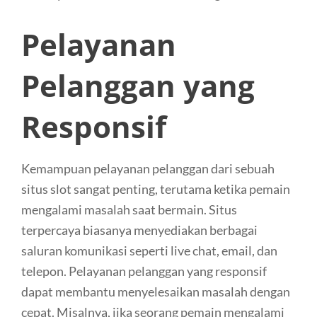
Pelayanan
Pelanggan yang
Responsif
Kemampuan pelayanan pelanggan dari sebuah
situs slot sangat penting, terutama ketika pemain
mengalami masalah saat bermain. Situs
terpercaya biasanya menyediakan berbagai
saluran komunikasi seperti live chat, email, dan
telepon. Pelayanan pelanggan yang responsif
dapat membantu menyelesaikan masalah dengan
cepat. Misalnya, jika seorang pemain mengalami