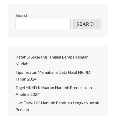
Search
SEARCH
Ketahui Sekarang Tanggal Berapa dengan
Mudah
Tips Teratas Memahami Data Hasil HK 4D
Tahun 2024
Togel HK4D Keluaran Hari Ini: Prediksi dan
Analisis 2024
Live Draw HK Hari Ini: Panduan Lengkap untuk
Pemain