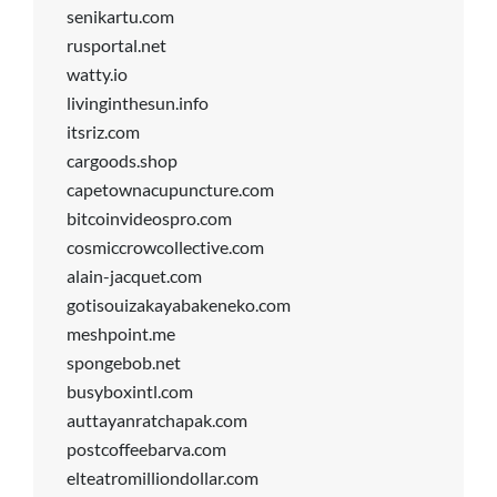
senikartu.com
rusportal.net
watty.io
livinginthesun.info
itsriz.com
cargoods.shop
capetownacupuncture.com
bitcoinvideospro.com
cosmiccrowcollective.com
alain-jacquet.com
gotisouizakayabakeneko.com
meshpoint.me
spongebob.net
busyboxintl.com
auttayanratchapak.com
postcoffeebarva.com
elteatromilliondollar.com