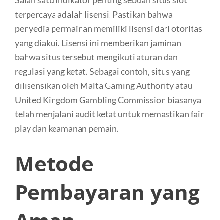
terpercaya adalah lisensi. Pastikan bahwa
penyedia permainan memiliki lisensi dari otoritas
yang diakui. Lisensi ini memberikan jaminan
bahwa situs tersebut mengikuti aturan dan
regulasi yang ketat. Sebagai contoh, situs yang
dilisensikan oleh Malta Gaming Authority atau
United Kingdom Gambling Commission biasanya
telah menjalani audit ketat untuk memastikan fair
play dan keamanan pemain.
Metode
Pembayaran yang