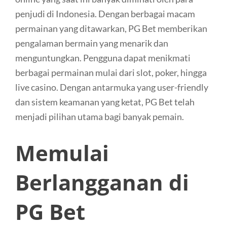
penjudi di Indonesia. Dengan berbagai macam
permainan yang ditawarkan, PG Bet memberikan
pengalaman bermain yang menarik dan
menguntungkan. Pengguna dapat menikmati
berbagai permainan mulai dari slot, poker, hingga
live casino. Dengan antarmuka yang user-friendly
dan sistem keamanan yang ketat, PG Bet telah
menjadi pilihan utama bagi banyak pemain.
Memulai
Berlangganan di
PG Bet