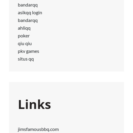
bandarqq
asikqq login
bandarqq
ahliqq
poker
qiu qiu
pkv games
situs qq
Links
jimsfamousbbq.com