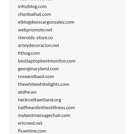
infozblog.com
chonbaihat.com
elblogdeoscargonzalez.com
webpromote.net
steroids-store.co
arteydecoracion.net
fithog.com
bestlaptopbestmonitor.com
georginaryland.com
roseandbasil.com
thewhitewhitelights.com
atdhe.ws
heckrodtwetland.org
halfheardinthestillness.com
mybestmassagechair.com
ericreed.net
fluxetine.com