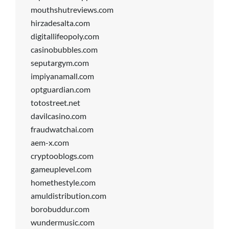
mouthshutreviews.com
hirzadesalta.com
digitallifeopoly.com
casinobubbles.com
seputargym.com
impiyanamall.com
optguardian.com
totostreet.net
davilcasino.com
fraudwatchai.com
aem-x.com
cryptooblogs.com
gameuplevel.com
homethestyle.com
amuldistribution.com
borobuddur.com
wundermusic.com