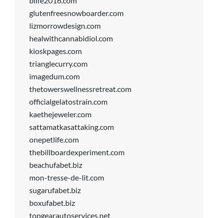
blife2016.com
glutenfreesnowboarder.com
lizmorrowdesign.com
healwithcannabidiol.com
kioskpages.com
trianglecurry.com
imagedum.com
thetowerswellnessretreat.com
officialgelatostrain.com
kaethejeweler.com
sattamatkasattaking.com
onepetlife.com
thebillboardexperiment.com
beachufabet.biz
mon-tresse-de-lit.com
sugarufabet.biz
boxufabet.biz
topgearautoservices.net