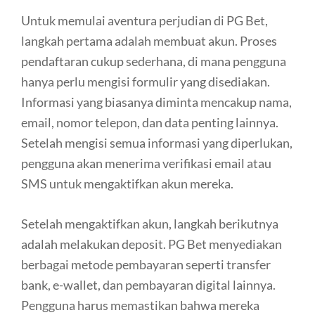
Untuk memulai aventura perjudian di PG Bet,
langkah pertama adalah membuat akun. Proses
pendaftaran cukup sederhana, di mana pengguna
hanya perlu mengisi formulir yang disediakan.
Informasi yang biasanya diminta mencakup nama,
email, nomor telepon, dan data penting lainnya.
Setelah mengisi semua informasi yang diperlukan,
pengguna akan menerima verifikasi email atau
SMS untuk mengaktifkan akun mereka.
Setelah mengaktifkan akun, langkah berikutnya
adalah melakukan deposit. PG Bet menyediakan
berbagai metode pembayaran seperti transfer
bank, e-wallet, dan pembayaran digital lainnya.
Pengguna harus memastikan bahwa mereka