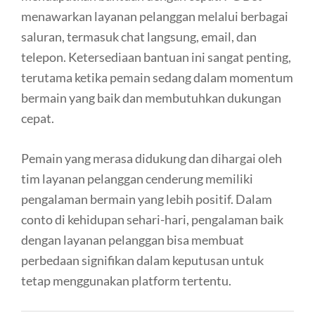
menawarkan layanan pelanggan melalui berbagai
saluran, termasuk chat langsung, email, dan
telepon. Ketersediaan bantuan ini sangat penting,
terutama ketika pemain sedang dalam momentum
bermain yang baik dan membutuhkan dukungan
cepat.
Pemain yang merasa didukung dan dihargai oleh
tim layanan pelanggan cenderung memiliki
pengalaman bermain yang lebih positif. Dalam
conto di kehidupan sehari-hari, pengalaman baik
dengan layanan pelanggan bisa membuat
perbedaan signifikan dalam keputusan untuk
tetap menggunakan platform tertentu.