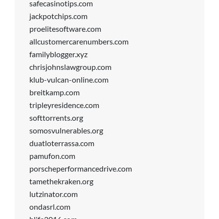
safecasinotips.com
jackpotchips.com
proelitesoftware.com
allcustomercarenumbers.com
familyblogger.xyz
chrisjohnslawgroup.com
klub-vulcan-online.com
breitkamp.com
tripleyresidence.com
softtorrents.org
somosvulnerables.org
duatloterrassa.com
pamufon.com
porscheperformancedrive.com
tamethekraken.org
lutzinator.com
ondasrl.com