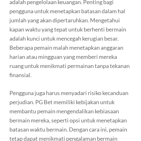
adalah pengelolaan keuangan. Penting bagi
pengguna untuk menetapkan batasan dalam hal
jumlah yang akan dipertaruhkan. Mengetahui
kapan waktu yang tepat untuk berhenti bermain
adalah kunci untuk mencegah kerugian besar.
Beberapa pemain malah menetapkan anggaran
harian atau mingguan yang memberi mereka
ruang untuk menikmati permainan tanpa tekanan
finansial.
Pengguna juga harus menyadari risiko kecanduan
perjudian. PG Bet memiliki kebijakan untuk
membantu pemain mengendalikan kebiasaan
bermain mereka, seperti opsi untuk menetapkan
batasan waktu bermain. Dengan cara ini, pemain
tetap dapat menikmati pengalaman bermain