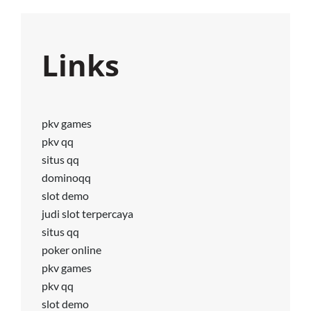
Links
pkv games
pkv qq
situs qq
dominoqq
slot demo
judi slot terpercaya
situs qq
poker online
pkv games
pkv qq
slot demo