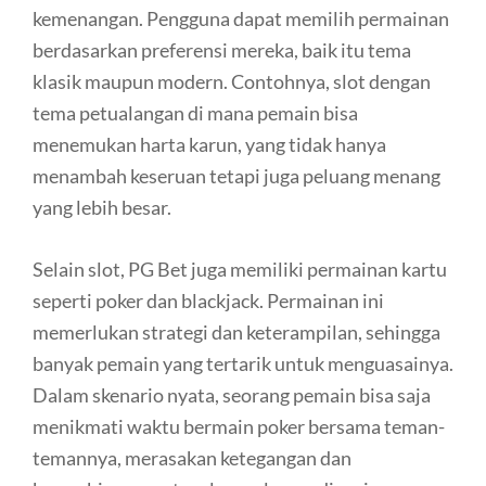
kemenangan. Pengguna dapat memilih permainan
berdasarkan preferensi mereka, baik itu tema
klasik maupun modern. Contohnya, slot dengan
tema petualangan di mana pemain bisa
menemukan harta karun, yang tidak hanya
menambah keseruan tetapi juga peluang menang
yang lebih besar.
Selain slot, PG Bet juga memiliki permainan kartu
seperti poker dan blackjack. Permainan ini
memerlukan strategi dan keterampilan, sehingga
banyak pemain yang tertarik untuk menguasainya.
Dalam skenario nyata, seorang pemain bisa saja
menikmati waktu bermain poker bersama teman-
temannya, merasakan ketegangan dan