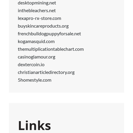
desktopmining.net
inthebleachers.net
lexapro-rx-store.com
buyskincareproducts.org
frenchbulldogpuppyforsale.net
kogamasquid.com
themultiplicationtablechart.com
casinoglamour.org
dextercoin.io
christianarticledirectory.org
5homestyle.com
Links