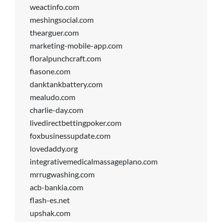
weactinfo.com
meshingsocial.com
thearguer.com
marketing-mobile-app.com
floralpunchcraft.com
fiasone.com
danktankbattery.com
mealudo.com
charlie-day.com
livedirectbettingpoker.com
foxbusinessupdate.com
lovedaddy.org
integrativemedicalmassageplano.com
mrrugwashing.com
acb-bankia.com
flash-es.net
upshak.com