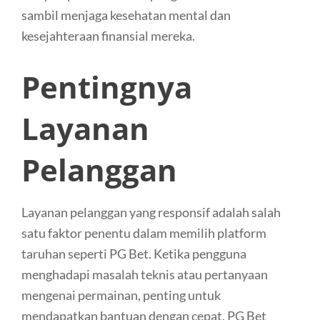
sambil menjaga kesehatan mental dan
kesejahteraan finansial mereka.
Pentingnya
Layanan
Pelanggan
Layanan pelanggan yang responsif adalah salah
satu faktor penentu dalam memilih platform
taruhan seperti PG Bet. Ketika pengguna
menghadapi masalah teknis atau pertanyaan
mengenai permainan, penting untuk
mendapatkan bantuan dengan cepat. PG Bet