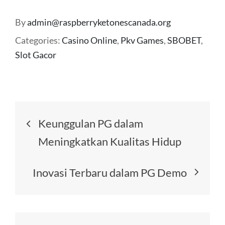
By
admin@raspberryketonescanada.org
Categories:
Casino Online
,
Pkv Games
,
SBOBET
,
Slot Gacor
Post
Keunggulan PG dalam
navigation
Meningkatkan Kualitas Hidup
Inovasi Terbaru dalam PG Demo