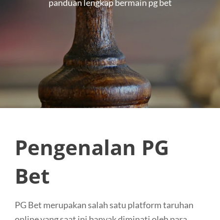
panduan lengkap bermain pg bet
Pengenalan PG
Bet
PG Bet merupakan salah satu platform taruhan
online yang saat ini banyak diminati oleh para