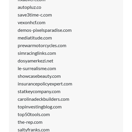
autopluz.co
save3time-c.com
vexonhcf.com
demos-pixelsparadise.com
mediatitude.com
prewarmotorcycles.com
simracinglinks.com
dosyamerkezi.net
le-surrealisme.com
showcasebeauty.com
insurancepolicyexpert.com
statkeycompany.com
carolinadeckbuilders.com
topinvestingblog.com
top50tools.com
the-rep.com
saltyfranks.com