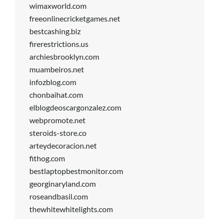
wimaxworld.com
freeonlinecricketgames.net
bestcashing.biz
firerestrictions.us
archiesbrooklyn.com
muambeiros.net
infozblog.com
chonbaihat.com
elblogdeoscargonzalez.com
webpromote.net
steroids-store.co
arteydecoracion.net
fithog.com
bestlaptopbestmonitor.com
georginaryland.com
roseandbasil.com
thewhitewhitelights.com