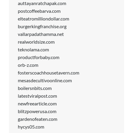
auttayanratchapak.com
postcoffeebarva.com
elteatromilliondollar.com
burgerkingfranchise.org
vallarpadathamma.net
realworldsize.com
teknolama.com
productforbaby.com
orb-z.com
fosterscoachhousetavern.com
mesasdecultivoonline.com
boilersnbits.com
latestviralpost.com
newfreearticle.com
blitzpowerusa.com
gardenofeaten.com
hycys05.com