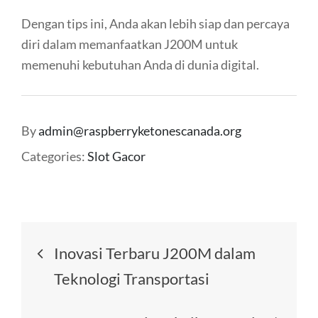
Dengan tips ini, Anda akan lebih siap dan percaya
diri dalam memanfaatkan J200M untuk
memenuhi kebutuhan Anda di dunia digital.
By
admin@raspberryketonescanada.org
Categories:
Slot Gacor
Post
Inovasi Terbaru J200M dalam
navigation
Teknologi Transportasi