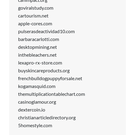
goviralstudy.com
cartourism.net
apple-cores.com
pulserasdeactividad10.com
barbaracarlotti.com
desktopmining.net
inthebleachers.net
lexapro-rx-store.com
buyskincareproducts.org
frenchbulldogpuppyforsale.net
kogamasquid.com
themultiplicationtablechart.com
casinoglamour.org
dextercoin.io
christianarticledirectory.org
5homestyle.com