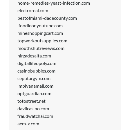
home-remedies-yeast-infection.com
electroreal.com
bestofmiami-dadecounty.com
ifoodieonyoutube.com
mineshoppingcart.com
topworkoutsupplies.com
mouthshutreviews.com
hirzadesalta.com
digitallifeopoly.com
casinobubbles.com
seputargym.com
impiyanamall.com
optguardian.com
totostreet.net
davilcasino.com
fraudwatchai.com
aem-x.com