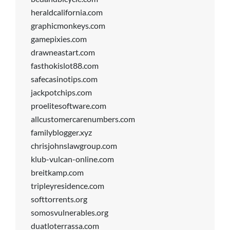
heraldcalifornia.com
graphicmonkeys.com
gamepixies.com
drawneastart.com
fasthokislot88.com
safecasinotips.com
jackpotchips.com
proelitesoftware.com
allcustomercarenumbers.com
familyblogger.xyz
chrisjohnslawgroup.com
klub-vulcan-online.com
breitkamp.com
tripleyresidence.com
softtorrents.org
somosvulnerables.org
duatloterrassa.com