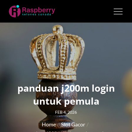
Skip
to
DAFTAR SITUS SLOT
DAPATKAN DEPOSIT PULSA DAN
content
MAINKAN SLOT GACOR DI SITUS SLOT
ONLINE TERPERCAYA
ONLINE TERPERCAYA DENGAN
DENGAN SLOT GACOR
PELUANG MENANG YANG TINGGI.
DAN DEPOSIT PULSA
panduan j200m login
untuk pemula
Posted
FEB 4, 2026
on
Home
Slot Gacor