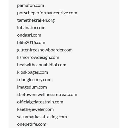
pamufon.com
porscheperformancedrive.com
tamethekraken.org
lutzinator.com
ondasrl.com
blife2016.com
glutenfreesnowboarder.com
lizmorrowdesign.com
healwithcannabidiol.com
kioskpages.com
trianglecurry.com
imagedum.com
thetowerswellnessretreat.com
officialgelatostrain.com
kaethejeweler.com
sattamatkasattaking.com
onepetlife.com