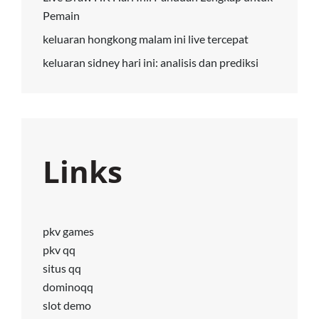
Pemain
keluaran hongkong malam ini live tercepat
keluaran sidney hari ini: analisis dan prediksi
Links
pkv games
pkv qq
situs qq
dominoqq
slot demo