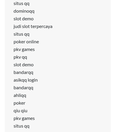
situs qq
dominoqq
slot demo
judi slot terpercaya
situs qq
poker online
pkv games
pkv qq
slot demo
bandarqq
asikqq login
bandarqq
ahliqq
poker
qiu qiu
pkv games
situs qq