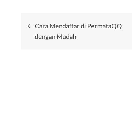
Post
Cara Mendaftar di PermataQQ
navigation
dengan Mudah