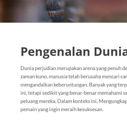
Pengenalan Dunia
Dunia perjudian merupakan arena yang penuh deng
zaman kuno, manusia telah berusaha mencari c
mengandalkan keberuntungan. Banyak yang terpe
ini, tetapi sedikit yang benar-benar memahami s
peluang mereka. Dalam konteks ini, Mengungkap 
pemain yang ingin meraih kesuksesan.