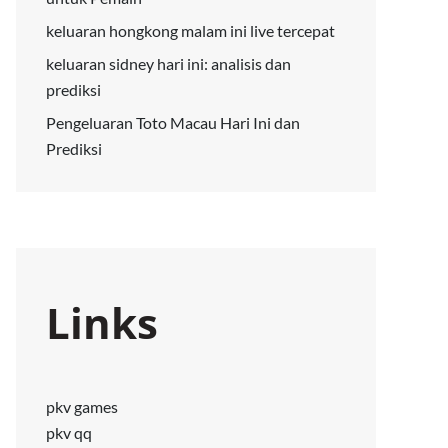
keluaran hongkong malam ini live tercepat
keluaran sidney hari ini: analisis dan
prediksi
Pengeluaran Toto Macau Hari Ini dan
Prediksi
Links
pkv games
pkv qq