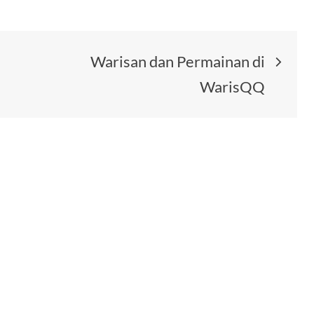
Warisan dan Permainan di
WarisQQ