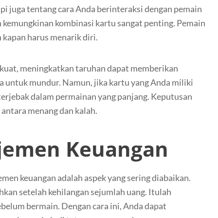
api juga tentang cara Anda berinteraksi dengan pemain
 kemungkinan kombinasi kartu sangat penting. Pemain
 kapan harus menarik diri.
g kuat, meningkatkan taruhan dapat memberikan
untuk mundur. Namun, jika kartu yang Anda miliki
ak terjebak dalam permainan yang panjang. Keputusan
 antara menang dan kalah.
jemen Keuangan
men keuangan adalah aspek yang sering diabaikan.
kan setelah kehilangan sejumlah uang. Itulah
elum bermain. Dengan cara ini, Anda dapat