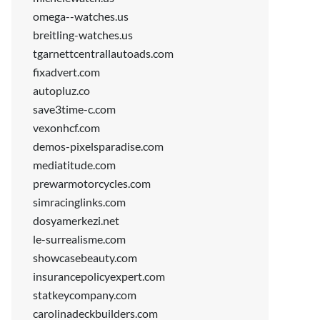
omega--watches.us
breitling-watches.us
tgarnettcentrallautoads.com
fixadvert.com
autopluz.co
save3time-c.com
vexonhcf.com
demos-pixelsparadise.com
mediatitude.com
prewarmotorcycles.com
simracinglinks.com
dosyamerkezi.net
le-surrealisme.com
showcasebeauty.com
insurancepolicyexpert.com
statkeycompany.com
carolinadeckbuilders.com