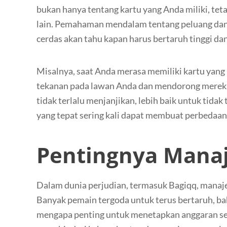
bukan hanya tentang kartu yang Anda miliki, tet
lain. Pemahaman mendalam tentang peluang dan
cerdas akan tahu kapan harus bertaruh tinggi dan
Misalnya, saat Anda merasa memiliki kartu yan
tekanan pada lawan Anda dan mendorong mereka 
tidak terlalu menjanjikan, lebih baik untuk tid
yang tepat sering kali dapat membuat perbedaan
Pentingnya Mana
Dalam dunia perjudian, termasuk Bagiqq, manaje
Banyak pemain tergoda untuk terus bertaruh, bah
mengapa penting untuk menetapkan anggaran seb