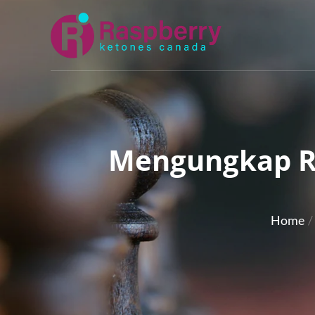
Skip
to
DAFTAR
DAPATKAN DE
content
MENANG YANG
DAN DE
Mengungkap Ra
Home