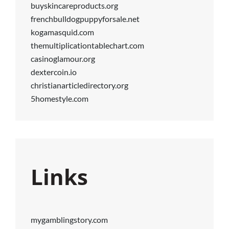
buyskincareproducts.org
frenchbulldogpuppyforsale.net
kogamasquid.com
themultiplicationtablechart.com
casinoglamour.org
dextercoin.io
christianarticledirectory.org
5homestyle.com
Links
mygamblingstory.com