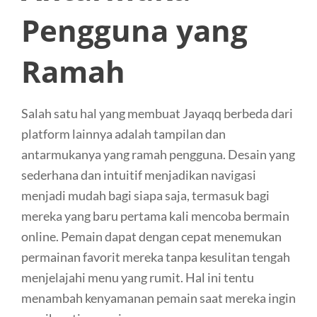
Pengguna yang
Ramah
Salah satu hal yang membuat Jayaqq berbeda dari
platform lainnya adalah tampilan dan
antarmukanya yang ramah pengguna. Desain yang
sederhana dan intuitif menjadikan navigasi
menjadi mudah bagi siapa saja, termasuk bagi
mereka yang baru pertama kali mencoba bermain
online. Pemain dapat dengan cepat menemukan
permainan favorit mereka tanpa kesulitan tengah
menjelajahi menu yang rumit. Hal ini tentu
menambah kenyamanan pemain saat mereka ingin