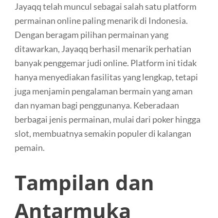
Jayaqq telah muncul sebagai salah satu platform
permainan online paling menarik di Indonesia.
Dengan beragam pilihan permainan yang
ditawarkan, Jayaqq berhasil menarik perhatian
banyak penggemar judi online. Platform ini tidak
hanya menyediakan fasilitas yang lengkap, tetapi
juga menjamin pengalaman bermain yang aman
dan nyaman bagi penggunanya. Keberadaan
berbagai jenis permainan, mulai dari poker hingga
slot, membuatnya semakin populer di kalangan
pemain.
Tampilan dan
Antarmuka