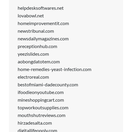
helpdesksoftwares.net
lovabowl.net
homeimprovementit.com
newstribunal.com
newsdailymagazines.com
preceptionhub.com
yeezislides.com
aobongdatotem.com
home-remedies-yeast-infection.com
electroreal.com
bestofmiami-dadecounty.com
ifoodieonyoutube.com
mineshoppingcart.com
topworkoutsupplies.com
mouthshutreviews.com
hirzadesalta.com
digitallifeopoly.com