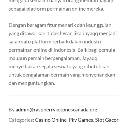
mengapa semakin banyak orang memilih Jayaqq
sebagai platform permainan online mereka.
Dengan beragam fitur menarik dan keunggulan
yang ditawarkan, tidak heran jika Jayaqq menjadi
salah satu platform terbaik dalam industri
permainan online di Indonesia. Baik bagi pemula
maupun pemain berpengalaman, Jayaqq
menyediakan segala sesuatu yang dibutuhkan
untuk pengalaman bermain yang menyenangkan
dan menguntungkan.
By
admin@raspberryketonescanada.org
Categories:
Casino Online
,
Pkv Games
,
Slot Gacor