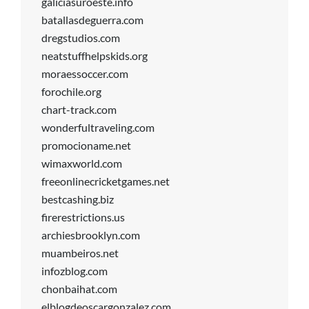
galiciasuroeste.info
batallasdeguerra.com
dregstudios.com
neatstuffhelpskids.org
moraessoccer.com
forochile.org
chart-track.com
wonderfultraveling.com
promocioname.net
wimaxworld.com
freeonlinecricketgames.net
bestcashing.biz
firerestrictions.us
archiesbrooklyn.com
muambeiros.net
infozblog.com
chonbaihat.com
elblogdeoscargonzalez.com