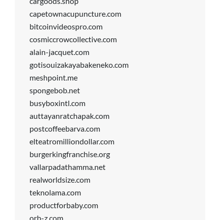
cargoods.shop
capetownacupuncture.com
bitcoinvideospro.com
cosmiccrowcollective.com
alain-jacquet.com
gotisouizakayabakeneko.com
meshpoint.me
spongebob.net
busyboxintl.com
auttayanratchapak.com
postcoffeebarva.com
elteatromilliondollar.com
burgerkingfranchise.org
vallarpadathamma.net
realworldsize.com
teknolama.com
productforbaby.com
orb-z.com