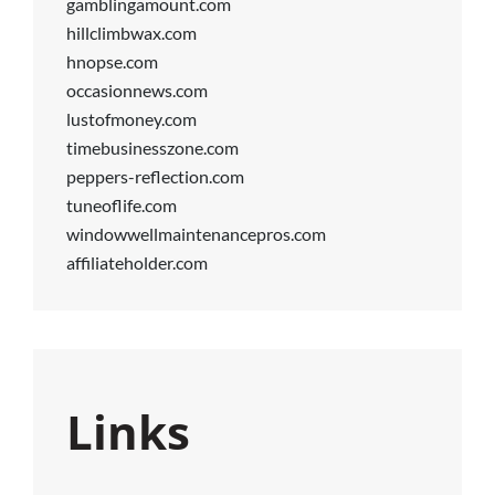
gamblingamount.com
hillclimbwax.com
hnopse.com
occasionnews.com
lustofmoney.com
timebusinesszone.com
peppers-reflection.com
tuneoflife.com
windowwellmaintenancepros.com
affiliateholder.com
Links