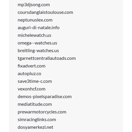
mp3djsong.com
coursdanglaistoulouse.com
neptunuslex.com
auguri-di-natale.info
michelewatch.us
omega--watches.us
breitling-watches.us
tgarnettcentrallautoads.com
fixadvert.com
autopluz.co
save3time-c.com
vexonhcf.com
demos-pixelsparadise.com
mediatitude.com
prewarmotorcycles.com
simracinglinks.com
dosyamerkezi.net