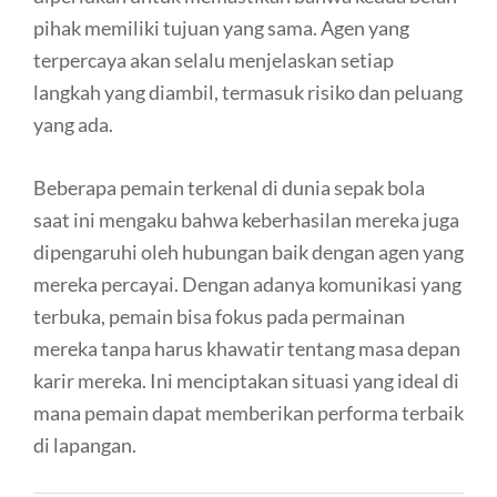
pihak memiliki tujuan yang sama. Agen yang
terpercaya akan selalu menjelaskan setiap
langkah yang diambil, termasuk risiko dan peluang
yang ada.
Beberapa pemain terkenal di dunia sepak bola
saat ini mengaku bahwa keberhasilan mereka juga
dipengaruhi oleh hubungan baik dengan agen yang
mereka percayai. Dengan adanya komunikasi yang
terbuka, pemain bisa fokus pada permainan
mereka tanpa harus khawatir tentang masa depan
karir mereka. Ini menciptakan situasi yang ideal di
mana pemain dapat memberikan performa terbaik
di lapangan.