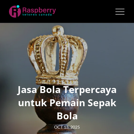
Skip
to
DAFTAR SITUS SLOT
DAPATKAN DEPOSIT PULSA DAN
content
MAINKAN SLOT GACOR DI SITUS SLOT
ONLINE TERPERCAYA
ONLINE TERPERCAYA DENGAN
DENGAN SLOT GACOR
PELUANG MENANG YANG TINGGI.
DAN DEPOSIT PULSA
Jasa Bola Terpercaya
untuk Pemain Sepak
Bola
Posted
OCT 13, 2025