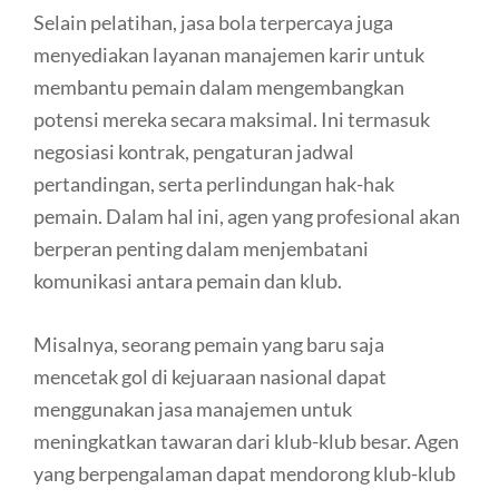
Selain pelatihan, jasa bola terpercaya juga
menyediakan layanan manajemen karir untuk
membantu pemain dalam mengembangkan
potensi mereka secara maksimal. Ini termasuk
negosiasi kontrak, pengaturan jadwal
pertandingan, serta perlindungan hak-hak
pemain. Dalam hal ini, agen yang profesional akan
berperan penting dalam menjembatani
komunikasi antara pemain dan klub.
Misalnya, seorang pemain yang baru saja
mencetak gol di kejuaraan nasional dapat
menggunakan jasa manajemen untuk
meningkatkan tawaran dari klub-klub besar. Agen
yang berpengalaman dapat mendorong klub-klub