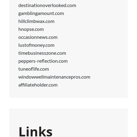
destinationoverlooked.com
gamblingamount.com
hillclimbwax.com
hnopse.com
occasionnews.com
lustofmoney.com
timebusinesszone.com
peppers-reflection.com
tuneoflife.com
windowwellmaintenancepros.com
affiliateholder.com
Links