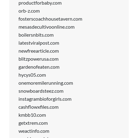
productforbaby.com
orb-z.com
fosterscoachhousetavern.com
mesasdecultivoonline.com
boilersnbits.com
latestviralpost.com
newfreearticle.com
blitzpowerusa.com
gardenofeaten.com
hycys05.com
onemoremilerunning.com
snowboardsteez.com
instagrambioforgirls.com
cashflowxfiles.com
kmbb10.com
getxtrem.com
weactinfo.com