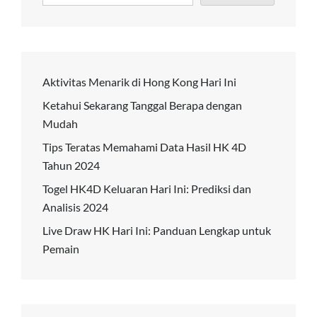
Aktivitas Menarik di Hong Kong Hari Ini
Ketahui Sekarang Tanggal Berapa dengan
Mudah
Tips Teratas Memahami Data Hasil HK 4D
Tahun 2024
Togel HK4D Keluaran Hari Ini: Prediksi dan
Analisis 2024
Live Draw HK Hari Ini: Panduan Lengkap untuk
Pemain