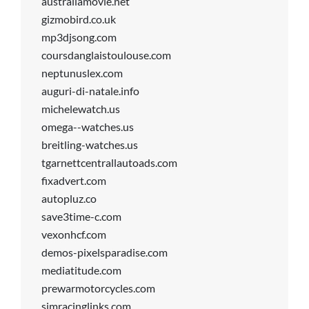
australiamovie.net
gizmobird.co.uk
mp3djsong.com
coursdanglaistoulouse.com
neptunuslex.com
auguri-di-natale.info
michelewatch.us
omega--watches.us
breitling-watches.us
tgarnettcentrallautoads.com
fixadvert.com
autopluz.co
save3time-c.com
vexonhcf.com
demos-pixelsparadise.com
mediatitude.com
prewarmotorcycles.com
simracinglinks.com