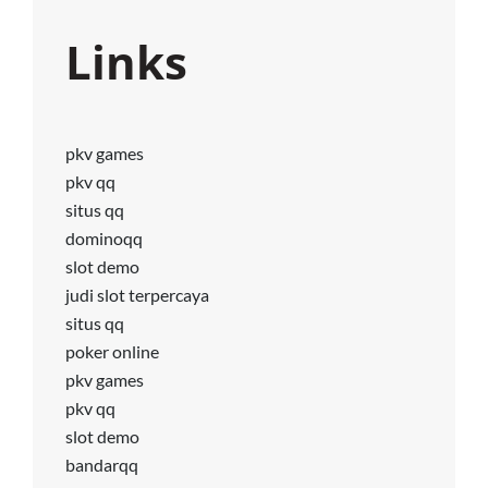
Links
pkv games
pkv qq
situs qq
dominoqq
slot demo
judi slot terpercaya
situs qq
poker online
pkv games
pkv qq
slot demo
bandarqq