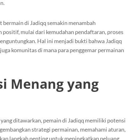
n.
at bermain di Jadiqq semakin menambah
 positif, mulai dari kemudahan pendaftaran, proses
enguntungkan. Hal ini menjadi bukti bahwa Jadiqq
pi juga komunitas di mana para penggemar permainan
si Menang yang
yang ditawarkan, pemain di Jadiqq memiliki potensi
ngembangkan strategi permainan, memahami aturan,
kan langkah penting untuk meningkatkan peluang