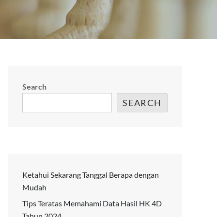
Search
SEARCH
Ketahui Sekarang Tanggal Berapa dengan
Mudah
Tips Teratas Memahami Data Hasil HK 4D
Tahun 2024