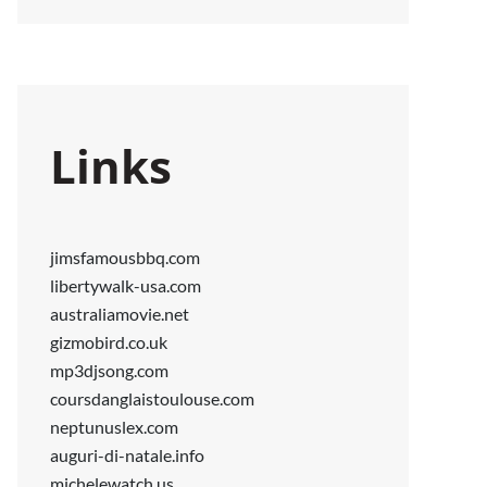
Links
jimsfamousbbq.com
libertywalk-usa.com
australiamovie.net
gizmobird.co.uk
mp3djsong.com
coursdanglaistoulouse.com
neptunuslex.com
auguri-di-natale.info
michelewatch.us