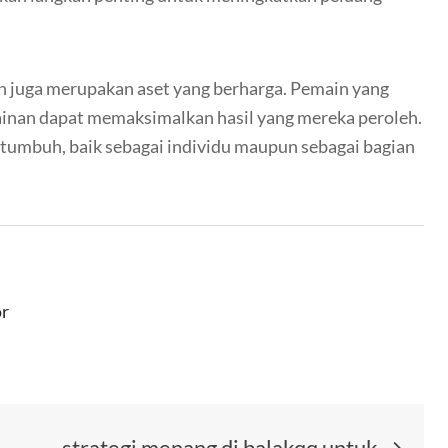
n juga merupakan aset yang berharga. Pemain yang
ainan dapat memaksimalkan hasil yang mereka peroleh.
tumbuh, baik sebagai individu maupun sebagai bagian
or
strategi menang di balakqq untuk