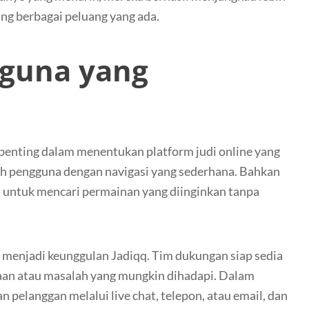
g berbagai peluang yang ada.
guna yang
penting dalam menentukan platform judi online yang
h pengguna dengan navigasi yang sederhana. Bahkan
untuk mencari permainan yang diinginkan tanpa
ga menjadi keunggulan Jadiqq. Tim dukungan siap sedia
an atau masalah yang mungkin dihadapi. Dalam
pelanggan melalui live chat, telepon, atau email, dan