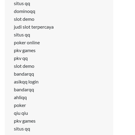
situs qq
dominoqq
slot demo
judi slot terpercaya
situs qq
poker online
pkv games
pkv qq
slot demo
bandarqq
asikqq login
bandarqq
ahliqq
poker
qiu qiu
pkv games
situs qq