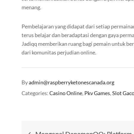
menang.
Pembelajaran yang didapat dari setiap permaina
terus belajar dan beradaptasi dengan gaya perm
Jadiqq memberikan ruang bagi pemain untuk ber
dari komunitas perjudian online.
By
admin@raspberryketonescanada.org
Categories:
Casino Online
,
Pkv Games
,
Slot Gac
Post
Mengenal DanamonQQ: Platform