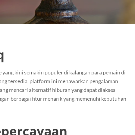
q
e yang kini semakin populer di kalangan para pemain di
ang tersedia, platform ini menawarkan pengalaman
ng mencari alternatif hiburan yang dapat diakses
dengan berbagai fitur menarik yang memenuhi kebutuhan
percayaan