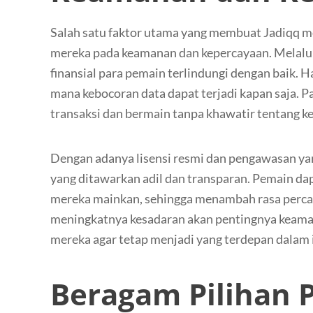
Salah satu faktor utama yang membuat Jadiqq me
mereka pada keamanan dan kepercayaan. Melalui 
finansial para pemain terlindungi dengan baik. Hal 
mana kebocoran data dapat terjadi kapan saja. 
transaksi dan bermain tanpa khawatir tentang 
Dengan adanya lisensi resmi dan pengawasan y
yang ditawarkan adil dan transparan. Pemain dap
mereka mainkan, sehingga menambah rasa percay
meningkatnya kesadaran akan pentingnya keaman
mereka agar tetap menjadi yang terdepan dalam i
Beragam Pilihan 