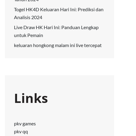
Togel HK4D Keluaran Hari Ini: Prediksi dan
Analisis 2024
Live Draw HK Hari Ini: Panduan Lengkap
untuk Pemain
keluaran hongkong malam ini live tercepat
Links
pkv games
pkv qq