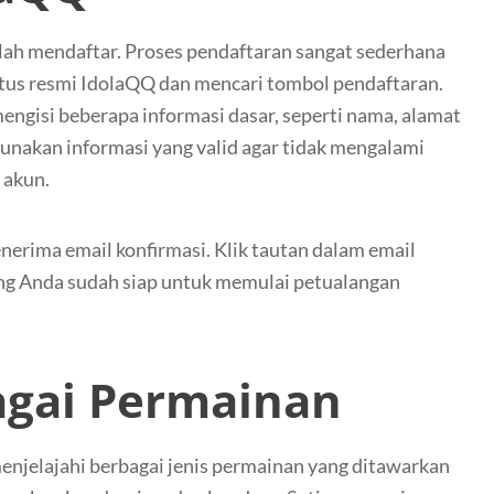
ah mendaftar. Proses pendaftaran sangat sederhana
itus resmi IdolaQQ dan mencari tombol pendaftaran.
engisi beberapa informasi dasar, seperti nama, alamat
unakan informasi yang valid agar tidak mengalami
 akun.
nerima email konfirmasi. Klik tautan dalam email
ng Anda sudah siap untuk memulai petualangan
agai Permainan
enjelajahi berbagai jenis permainan yang ditawarkan