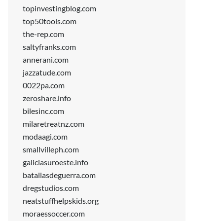
topinvestingblog.com
top50tools.com
the-rep.com
saltyfranks.com
annerani.com
jazzatude.com
0022pa.com
zeroshare.info
bilesinc.com
milaretreatnz.com
modaagi.com
smallvilleph.com
galiciasuroeste.info
batallasdeguerra.com
dregstudios.com
neatstuffhelpskids.org
moraessoccer.com