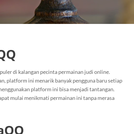
aQQ
ler di kalangan pecinta permainan judi online.
n, platform ini menarik banyak pengguna baru setiap
enggunakan platform ini bisa menjadi tantangan.
apat mulai menikmati permainan ini tanpa merasa
laQQ