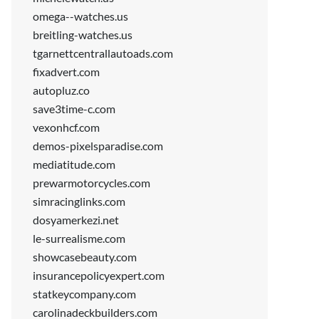
omega--watches.us
breitling-watches.us
tgarnettcentrallautoads.com
fixadvert.com
autopluz.co
save3time-c.com
vexonhcf.com
demos-pixelsparadise.com
mediatitude.com
prewarmotorcycles.com
simracinglinks.com
dosyamerkezi.net
le-surrealisme.com
showcasebeauty.com
insurancepolicyexpert.com
statkeycompany.com
carolinadeckbuilders.com