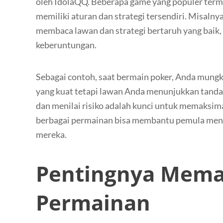
oleh IdolaQQ. Beberapa game yang populer term
memiliki aturan dan strategi tersendiri. Misal
membaca lawan dan strategi bertaruh yang baik
keberuntungan.
Sebagai contoh, saat bermain poker, Anda mungk
yang kuat tetapi lawan Anda menunjukkan tanda-ta
dan menilai risiko adalah kunci untuk memaksi
berbagai permainan bisa membantu pemula men
mereka.
Pentingnya Mema
Permainan