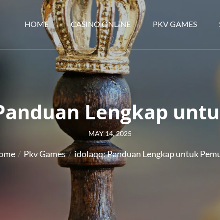
HOME
CASINO ONLINE
PKV GAMES
 SITUS SLOT ONLINE TERPE
POSIT PULSA DAN MAINKAN SLOT GACOR DI SITUS 
 TINGGI.
POSIT PULSA
 Panduan Lengkap unt
Posted
MAY 14, 2025
on
ome
Pkv Games
idolaqq: Panduan Lengkap untuk Pem