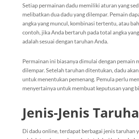
Setiap permainan dadu memiliki aturan yang sed
melibatkan dua dadu yang dilempar. Pemain dapat
angka yang muncul, kombinasi tertentu, atau bah
contoh, jika Anda bertaruh pada total angka yan
adalah sesuai dengan taruhan Anda.
Permainan ini biasanya dimulai dengan pemain 
dilempar. Setelah taruhan ditentukan, dadu aka
untuk menentukan pemenang. Pemula perlu mema
menyertainya untuk membuat keputusan yang bi
Jenis-Jenis Taru
Di dadu online, terdapat berbagai jenis taruhan 