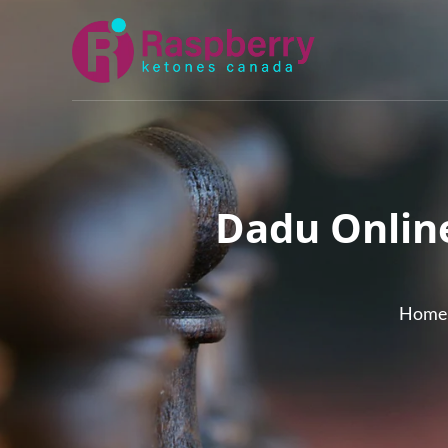
Skip
to
DAFTAR
DAPATKAN DE
content
MENANG YANG
DAN DE
Dadu Onlin
Home