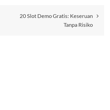
20 Slot Demo Gratis: Keseruan
Tanpa Risiko