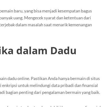
pemain baru, yang bisa menjadi kesempatan bagus
banyak uang. Mengecek syarat dan ketentuan dari
k terjebak dalam masalah saat menarik kemenangan
ika dalam Dadu
n dadu online. Pastikan Anda hanya bermain di situs
 enkripsi untuk melindungi data pribadi dan finansial
jadi bagian penting dari pengalaman bermain yang baik.