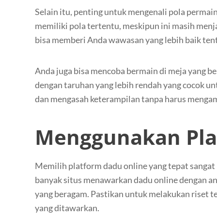
Selain itu, penting untuk mengenali pola perma
memiliki pola tertentu, meskipun ini masih men
bisa memberi Anda wawasan yang lebih baik tenta
Anda juga bisa mencoba bermain di meja yang b
dengan taruhan yang lebih rendah yang cocok u
dan mengasah keterampilan tanpa harus mengambi
Menggunakan Pla
Memilih platform dadu online yang tepat sangat 
banyak situs menawarkan dadu online dengan a
yang beragam. Pastikan untuk melakukan riset te
yang ditawarkan.