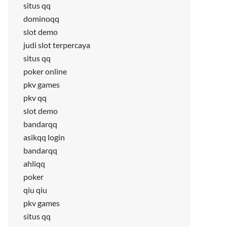
situs qq
dominoqq
slot demo
judi slot terpercaya
situs qq
poker online
pkv games
pkv qq
slot demo
bandarqq
asikqq login
bandarqq
ahliqq
poker
qiu qiu
pkv games
situs qq