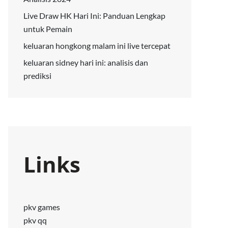
Live Draw HK Hari Ini: Panduan Lengkap
untuk Pemain
keluaran hongkong malam ini live tercepat
keluaran sidney hari ini: analisis dan
prediksi
Links
pkv games
pkv qq