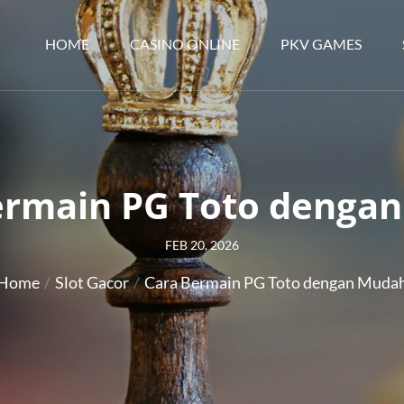
HOME
CASINO ONLINE
PKV GAMES
 SITUS SLOT ONLINE TERPE
POSIT PULSA DAN MAINKAN SLOT GACOR DI SITUS 
 TINGGI.
POSIT PULSA
ermain PG Toto denga
Posted
FEB 20, 2026
on
Home
Slot Gacor
Cara Bermain PG Toto dengan Muda