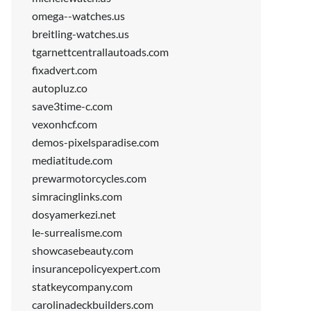
omega--watches.us
breitling-watches.us
tgarnettcentrallautoads.com
fixadvert.com
autopluz.co
save3time-c.com
vexonhcf.com
demos-pixelsparadise.com
mediatitude.com
prewarmotorcycles.com
simracinglinks.com
dosyamerkezi.net
le-surrealisme.com
showcasebeauty.com
insurancepolicyexpert.com
statkeycompany.com
carolinadeckbuilders.com