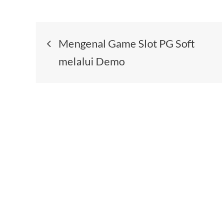
Post
Mengenal Game Slot PG Soft
navigation
melalui Demo