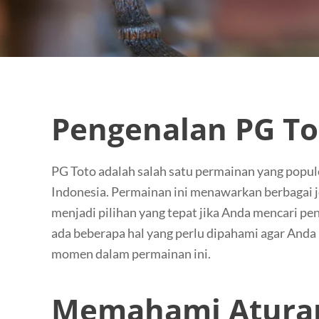
Pengenalan PG To
PG Toto adalah salah satu permainan yang popul
Indonesia. Permainan ini menawarkan berbagai j
menjadi pilihan yang tepat jika Anda mencari 
ada beberapa hal yang perlu dipahami agar And
momen dalam permainan ini.
Memahami Atura