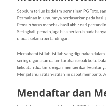
Sebelum terjun ke dalam permainan PG Toto, sa
Permainan ini umumnya berdasarkan pada hasil pe
Pemain harus menebak hasil akhir dari pertandin
Seringkali, pemain juga bisa bertaruh pada banya
dibuat selama pertandingan.
Memahami istilah-istilah yang digunakan dalam P
sering digunakan dalam taruhan sepak bola. Dal
kekuatan dua tim dengan memberikan keuntungan 
Mengetahui istilah-istilah ini dapat membantu 
Mendaftar dan M