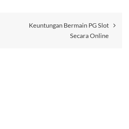
Keuntungan Bermain PG Slot
Secara Online