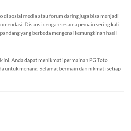
i sosial media atau forum daring juga bisa menjadi
komendasi. Diskusi dengan sesama pemain sering kali
andang yang berbeda mengenai kemungkinan hasil
ini, Anda dapat menikmati permainan PG Toto
da untuk menang. Selamat bermain dan nikmati setiap