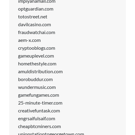
impiyanamall.com
optguardian.com
totostreet.net
davilcasino.com
fraudwatchai.com
aem-x.com
cryptooblogs.com
gameuplevel.com
homethestyle.com
amuldistribution.com
borobuddur.com
wundermusic.com
gamefungames.com
25-minute-timer.com
creativefuntask.com
engrsaifulsaif.com
cheapbtcminers.com
unionstationtogeorgetown.com