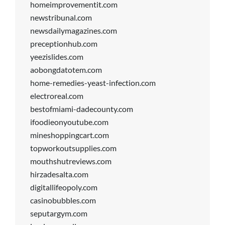
homeimprovementit.com
newstribunal.com
newsdailymagazines.com
preceptionhub.com
yeezislides.com
aobongdatotem.com
home-remedies-yeast-infection.com
electroreal.com
bestofmiami-dadecounty.com
ifoodieonyoutube.com
mineshoppingcart.com
topworkoutsupplies.com
mouthshutreviews.com
hirzadesalta.com
digitallifeopoly.com
casinobubbles.com
seputargym.com