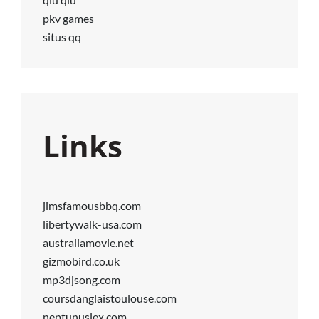
pkv games
situs qq
Links
jimsfamousbbq.com
libertywalk-usa.com
australiamovie.net
gizmobird.co.uk
mp3djsong.com
coursdanglaistoulouse.com
neptunuslex.com