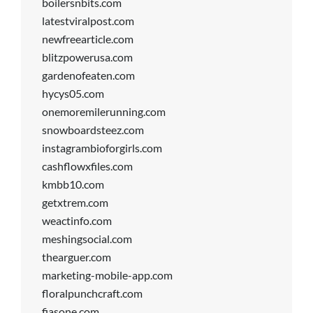
boilersnbits.com
latestviralpost.com
newfreearticle.com
blitzpowerusa.com
gardenofeaten.com
hycys05.com
onemoremilerunning.com
snowboardsteez.com
instagrambioforgirls.com
cashflowxfiles.com
kmbb10.com
getxtrem.com
weactinfo.com
meshingsocial.com
thearguer.com
marketing-mobile-app.com
floralpunchcraft.com
fiasone.com