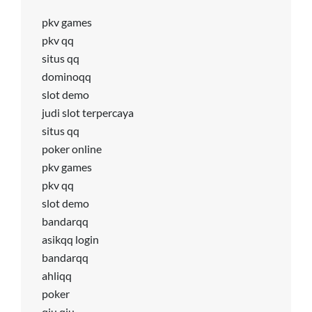
pkv games
pkv qq
situs qq
dominoqq
slot demo
judi slot terpercaya
situs qq
poker online
pkv games
pkv qq
slot demo
bandarqq
asikqq login
bandarqq
ahliqq
poker
qiu qiu