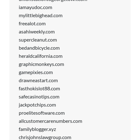
iamayudoc.com
mylittlebighead.com
freealot.com
asahiweekly.com
supercleanut.com
bedandbicycle.com
heraldcalifornia.com
graphicmonkeys.com
gamepixies.com
drawneastart.com
fasthokislot88.com
safecasinotips.com
jackpotchips.com
proelitesoftware.com
allcustomercarenumbers.com
familyblogger.xyz
chrisjohnslawgroup.com