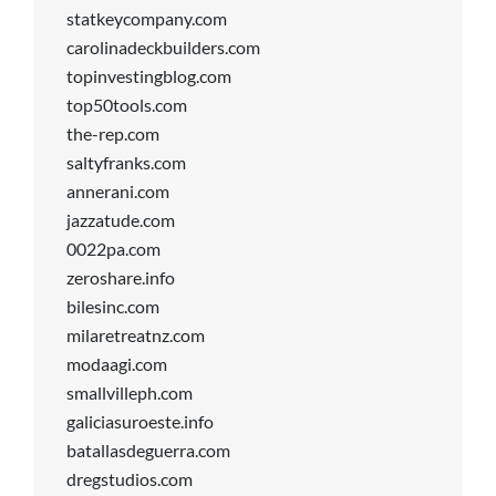
statkeycompany.com
carolinadeckbuilders.com
topinvestingblog.com
top50tools.com
the-rep.com
saltyfranks.com
annerani.com
jazzatude.com
0022pa.com
zeroshare.info
bilesinc.com
milaretreatnz.com
modaagi.com
smallvilleph.com
galiciasuroeste.info
batallasdeguerra.com
dregstudios.com